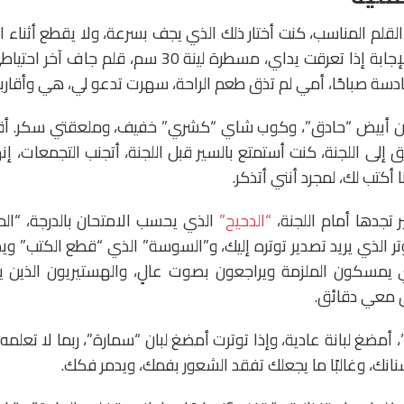
لقلم المناسب، كنت أختار ذلك الذي يجف بسرعة، ولا يقطع أثناء ا
علامات على ورقة الإجابة إذا تعرقت يداي، مسطرة لينة 30 
دسة صباحًا، أمي لم تذق طعم الراحة، سهرت تدعو لي، هي وأقاربنا
ن أبيض “حادق”، وكوب شاي “كشري” خفيف، وملعقتي سكر. أقرأ
ق إلى اللجنة، كنت أستمتع بالسير قبل اللجنة، أتجنب التجمعات، إ
 أكتب لك، لمجرد أنني أتذكر.
 تجدها أمام اللجنة،
“الدحيح”
الذي يحسب الامتحان بالدرجة، “الم
ر الذي يريد تصدير توتره إليك، و”السوسة” الذي “قطع الكتب” 
ي يمسكون الملزمة ويراجعون بصوت عالٍ، والهستيريون الذين
ق معي دقائق.
ا”، أمضغ لبانة عادية، وإذا توترت أمضغ لبان “سمارة”، ربما لا تعلم
نانك، وغالبًا ما يجعلك تفقد الشعور بفمك، ويدمر فكك.