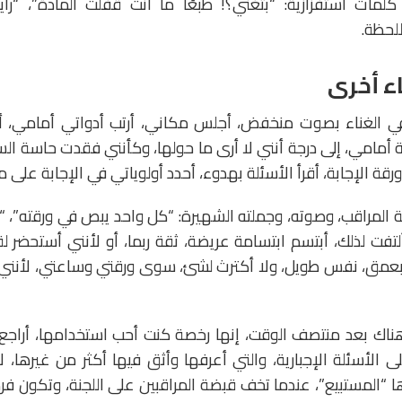
مات استفزازية: “بتغني؟! طبعًا ما انت قفلت المادة”، “را
لحظة.
ء أخرى
في الغناء بصوت منخفض، أجلس مكاني، أرتب أدواتي أمامي، أم
ورقة أمامي، إلى درجة أنني لا أرى ما حولها، وكأنني فقدت حاسة ا
ة الإجابة، أقرأ الأسئلة بهدوء، أحدد أولوياتي في الإجابة على ما 
 المراقب، وصوته، وجملته الشهيرة: “كل واحد يبص في ورقته”، 
 ألتفت لذلك، أبتسم ابتسامة عريضة، ثقة ربما، أو لأنني أستحضر 
عمق، نفس طويل، ولا أكترث لشئ، سوى ورقتي وساعتي، لأنن
 هناك بعد منتصف الوقت، إنها رخصة كنت أحب استخدامها، أراجع 
ى الأسئلة الإجبارية، والتي أعرفها وأثق فيها أكثر من غيرها، ل
ها “المستبيع”، عندما تخف قبضة المراقبين على اللجنة، وتكون 