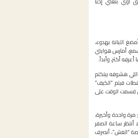
يق أوي بتغني إحنا
ضغ اللبانة بهدوء،
لسمع، أمارس هوايتي
أعرفه أكثر، وأبدأ.
“اللي هشوفه بيتكلم
لقطات فيلم “الكيف”
ي قسمت الوقت على
مرة واحدة وأخيرة،
ا أنتظر ساعة الصفر
فرصة “الغش”، أنصرف