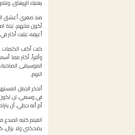
يغلبك الإرهاق، وتنام
منذ صغري أعشق السكو
أكون مثلهم، ليلة ام
أعرفه، ليثبت أكثر في
كنت أكتب الكلمات و
وأقرأ، أكثر مما أس
الموسيقى الصاخبة، 
النوم.
أتذكر الجمل المستهلك
في وسعي، لن تكون هذ
أم أنه حظي، أن يتزام
الفيلم كتبه المبدع م
يضحكني ولا يزال، 