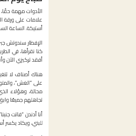
الأدوات مهمة حقًا، ا
أستيكة. الساعة السا
الإفطار سندوتش جب
كنا نقرأها، في الطري
أفقد تركيزي الآن وأنا
هناك أصناف لا تتغير
على “الغش”، والمتوت
محالة، وهؤلاء الذ
تجاهلهم جميعًا واب
أنا أدندن “فاتت جنبن
للبني، ويكاد يكسر أس