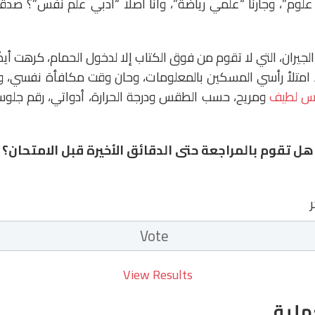
 علوم”، وجارنا “علمي رياضة”، وأنا أصلًا “أدبي علم نفس”؟ صدق
لجيران، التي لا تقوم من فوق الكتاب إلا لدخول الحمام، كرهت أيضً
د امتلأ رأسي المسكين بالمعلومات، وحان وقت مكافأة نفسي، 
بس لطيف
ومريح، حسب الطقس ودرجة الحرارة، أدواتي، رقم جلوسي
هل تقوم بالمراجعة حتى الدقائق الأخيرة قبل الامتحان؟
ر
View Results
ملية