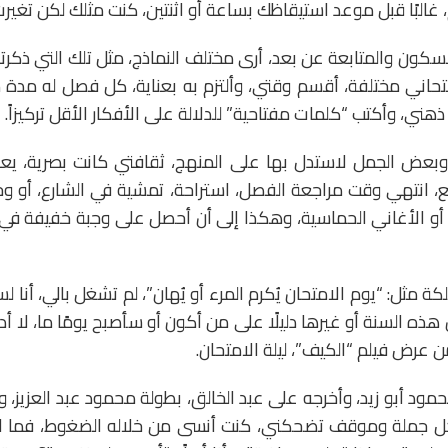
، غالبًا قبل موعد استيقاظك بساعة أو اثنتين، كنت مثلك لكن تغيرت
ن والمتابعة عن بعد، أرى مختلف النماذج، مثل تلك التي ذكرتها 
تحاني مختلفة، أقسم وقتي، وألتزم به بعناية، كل فصل له مدة 
 ذهني، وأكتب “كلمات مفتاحية” للدلالة على الأفكار الأقل تركيزاً.
بعض الجمل لاستدل بها على المنهج، ثقافتي كانت بصرية، يع
مع، انتهي وقت مراجعة الفصل، استراحة، تمشية في الشارع، أو و
أو الأغاني الحماسية، وهكذا إلى أن أحصل على وجبة خفيفة في 
ة مثل: “يوم الامتحان يُكرم المرء أو يُهان”، لم تشغل بالي، أنا 
ه السنة أو غيرها دليلًا على من أكون أو سأصبح يومًا ما، لا 
ن عرض فيلم “الكيف”، ليلة الامتحان.
حمود أبو زيد، وأخرجه على عبد الخالق، بطولة محمود عبد العزيز، 
كل جملة وموقف تضحكني، كنت أنسى من خلاله الضغوط، فما ا