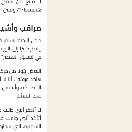
لا مانع من سماع كل
هنسقط؟!”، وتحين ال
مراقب وأشيا
داخل اللجنة استمر 
وانظر كثيرًا إلى ال
في تنسيق “تسطير” ورق
البعض يتوتر من حركة
هاخد ورقته”، أنا لا
المضحكة، وأتنفس ب
عدد الأسئلة.
لا أتذكر أنني ظللت
أتأكد أنني جاوبت عل
الشهيرة، التي ينتظر