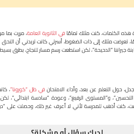
 هذه الكلمات، كنت مثلك تمامًا
في الثانوية العامة
، مررت بما مر
ذلك قبل 20 عامًا، تعرضت مثلك إلى ذات الضغوط، أسرتي كانت تريدني أن الت
بابنة جيراننا “الدحيحة”، لكن استطعت رسم مسار للنجاح، بطرق بسيط
جدل، حول التعلم عن بعد، وأداء الامتحان
في ظل “كورونا”
، كان
لتحسين”، و”المستوى الرفيع”، وعودة “سادسة ابتدائي”، لكن ظ
تلفت، كنت أذهب للمدرسة لأني لا أعرف غير ذلك، وحصلت على 
لديك سؤال أو مشكلة؟