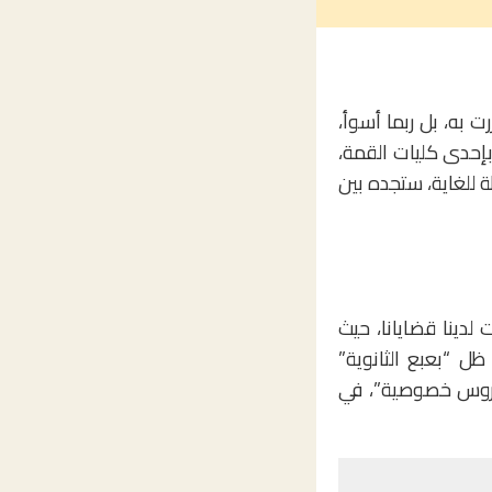
رت به، بل ربما أسوأ،
حق بإحدى كليات القمة،
ة للغاية، ستجده بين
ت لدينا قضايانا، حيث
ل “بعبع الثانوية”
“دروس خصوصية”، في