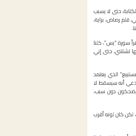
لكتابة، حتى لا يسبب
سم، قلم جاف آخر احتياطي، قلم رصاص، براية،
.
 سورة “يس”، كلنا
نها تشتتني، حتى إني
ستبيع” الذي يعتمد
ويدعي أنه سيسقط لا
 يضحكون دون سبب،
ه، لكن كان لونه أقرب