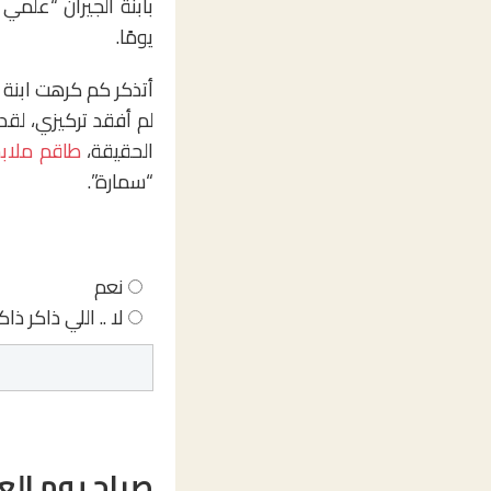
بابنة الجيران “علمي
يومًا.
أتذكر كم كرهت ابنة ا
لم أفقد تركيزي، لق
الحقيقة،
طاقم ملا
“سمارة”.
نعم
لا .. اللي ذاكر ذاك
صباح يوم الع