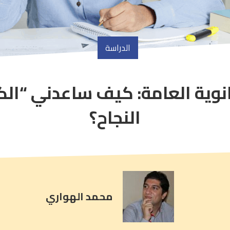
الدراسة
انوية العامة: كيف ساعدني “ال
article
comment
النجاح؟
count
is:
محمد الهواري