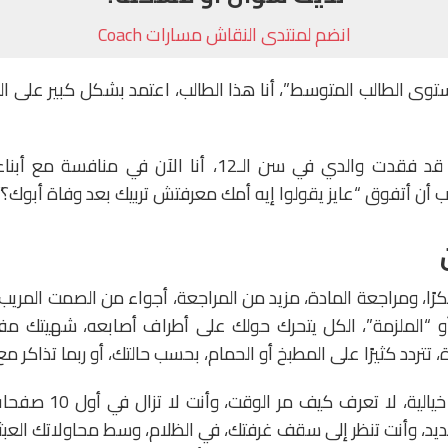
انضم لمنتدى النقاش مسارات Coach
 الطالب المتوسط”، أنا هذا الطالب، اعتمد بشكل كبير على الفه
تزداد الضغوط، كنت قد فقدت والدي في سن الـ12، أنا الآن ف
ب أن أتفوق “عايز يقولوا إيه أمك معرفتش تربيك بعد وفاة أبوك؟”.
كرًا، ومراجعة المادة، مزيد من المراجعة، أجواء من الصمت المري
 “الملزمة”، الكل يتحرك حولك على أطراف أصابعه، شهيتك مف
تتردد كثيرًا على المطبخ أو الحمام، بحسب حالتك، أو ربما تذاكر مع 
يجري الوقت بسرعة خيالية،
د، وأنت تنظر إلى سقف غرفتك، في الظلام، وسط محاولاتك العبثي