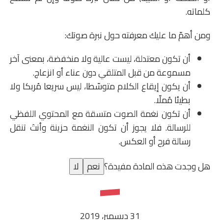
كلماته.
ومن أهمّ ما عليك معرفته حول نبرة صوتك:
أن تكون معتدلة، ليست عالية ولا منخفضة، بمعنى آخر
مسموعة من قبل المتلقي دون عناء أو انزعاج.
أن يكون إيقاع الكلام متوسّطا، ليس سريعا مُربكا ولا
بطيئا مُملّا.
أن تكون نغمة الصوت متسقة مع المحتوي اللفظي
للرسالة. فلا يجوز أن تكون النغمة حزينة وأنتَ تنقل
رسالة فرح أو العكس.
هل وجدت هذه المادة مفيدة؟
نعم
لا
31 ديسمبر، 2019