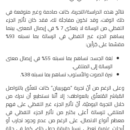
نتائج هذه الدراسة/التجربة، كانت صادمة وغير متوقعة في
ذلك الوقت، وقد تكون مفاجئة لك، فقد كان تأثير الجزء
اللفظي من الرسالة لا يتعدّى 7 % في إيصال المعنى، بينما
يساهم الجزء غير اللفظي في الرسالة بما نسبته 93%
مقسّما على جُزأين:
لغة الجسد: تساهم بما نسبته 55% في إيصال معنى
الرسالة إلى المتلقي.
نبرة الصوت والأسلوب: تساهم بما نسبته 38%.
وعلى الرغم من أنّ تجربة “مهريبيان” كانت تتعلّق بالتواصل
المُباشر المُتعلّق بالعواطف؛ إلا أنّنا نستطيع أن ندرك من
خلال التجربة اليوميّة، أنّ تأثير الجزء غير اللفظي على فهم
المتلقي للرسالة أعلى بكثير من تأثير الجزء اللفظي في
معظم أنواع الاتصال، على الرغم من عدم وجود تجارب أو
أبحاث علمية تعطي نِسبا دقيقة حول ذلك، كما في حالة