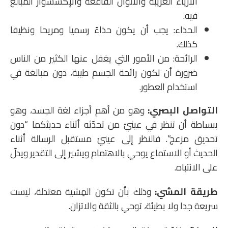
الأزياء الغريبة والألوان الفاقعة والإكسسوار المبالغ
فيه.
الحذاء: يجب أن يكون حذاءً رسميا ومريحا ونظيفا
كذلك.
الرائحة: من الأمور التي يغفل عنها الكثير من الناس
ضرورة أن تكون رائحة الجسم طيبة، دون مبالغة في
استخدام العطور.
التواصل البصري:
وهو من أهم أجزاء لغة الجسد، وهو
ببساطة أن تنظر في عينيْ من تحدّثه أثناء حديثكما “دون
تحديق مزعج”. فالنظر إلى عينيْ مستقبل الرسالة أثناء
الحديث أو الاستماع يوحي بالاهتمام ويشير إلى التقدير ويدلّ
على الانتباه.
طريقة المشي:
وذلك بأن تكون المِشية معتدلة، ليست
سريعة جدا ولا بطيئة، توحي بالثقة والاتزان.