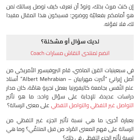
إن كنتَ مررتَ بذلك، وتودّ أن تعرف كيف توصل رسالتك لمن
هو أمامكم بفعاليّة ووضوح؛ فسيكون هذا المقال مفيدا
لك، فلا تفوّته.
لديك سؤال أو مشكلة؟
انضم لمنتدى النقاش مسارات Coach
في سبعينيات القرن الماضي، قام البروفيسور الأمريكي من
أصل إيرانيّ “ألبرت مهرابيان – Albert Mehrabian” أستاذ
علم النّفس بجامعة كاليفورنيا بعمل تجربةٍ هامّة، كان مدار
دراسات عديدة، للإجابة على سؤال واحد: ما هو تأثير
التواصل غير اللفظي والتواصل اللفظي
على معنى الرسالة؟
بعبارة أخرى: ما هي نسبة تأثير الجزء غير اللفظي من
الرسالة على فهم المعنى المُراد من قبل المتلقّي؟ وما هي
نسبة تأثير الجزء اللفظي في ذلك؟