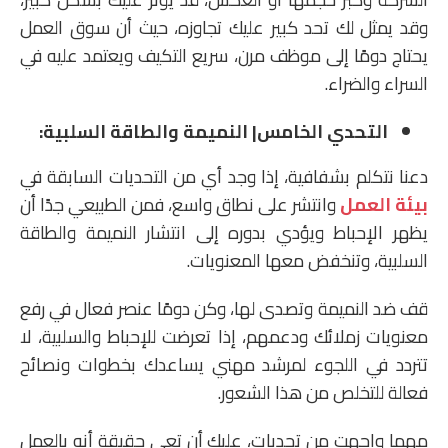
وقد يمثل لك تحد كبير عليك تجاوزه، حيث أن سوق العمل
يحتاج دومًا إلى موظف مرن، سريع التكيف ويعتمد عليه في
السراء والضراء.
التحدي الخامس| النميمة والطاقة السلبية:
دعنا نتكلم بشفافية، إذا وجد أي من التحديات السابقة في
بيئة العمل
وانتشر على نطاق واسع، فمن الطبيعي جدًا أن
يظهر الإحباط ويؤدي بدوره إلى انتشار النميمة والطاقة
السلبية، وتنخفض معها المعنويات.
قف ضد النميمة وتصدى لها، وكن دومًا عنصر فعال في رفع
معنويات زملائك ودعمهم، إذا تعرضت للإحباط والسلبية، لا
تتردد في اللجوء لمرشد مهني يساعدك بخطوات ونصائح
فعالة للتخلص من هذا الشعور.
مهما واجهت من تحديات، عليك أن تعي حقيقة أنه بالعمل