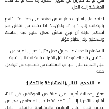
التي تواجه كثيرين في سوق العمل، إذا كنت تواجه هذه
المشكلة إليك الحل:
اعتمد على اسلوب حوار سلس يعتمد على جمل مثل “نعم
بالإضافة إلى….” و “لا ولكن…..” اذا دخلت في نقاش مع
أحدهم عليك أن تبني نقاش فعال تظهر فيه إضافتك
وتستطيع ترك إنطباع مؤثر.
الاهتمام بالحديث عن طريق جمل مثل “اخبرني المزيد عن
…” فهي تتيح لك فرصة تناقل الخبرات بالاضافة الى القدرة
على التعرف على الجوانب المختلفة في شخصية من تتواصل
معه.
التحدي الثاني| المشاركة والتحفيز:
وفق إحصائية أجريت على عينة من الموظفين في ٢٠١٥،
أشارت نتائجها إلى أن ٣٢٪‏ فقط من الموظفين هم من
لديهم قدرة على المبادرة والمشاركة والتفاعل داخل