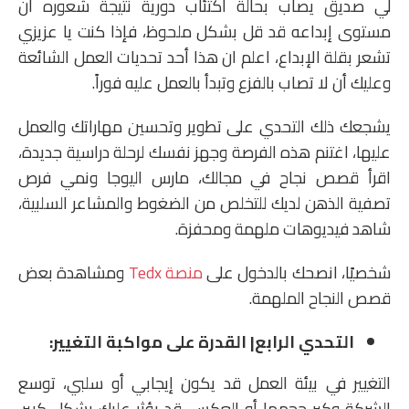
لي صديق يصاب بحالة اكتئاب دورية نتيجة شعوره أن
مستوى إبداعه قد قل بشكل ملحوظ، فإذا كنت يا عزيزي
تشعر بقلة الإبداع، اعلم ان هذا أحد تحديات العمل الشائعة
وعليك أن لا تصاب بالفزع وتبدأ بالعمل عليه فوراً.
يشجعك ذلك التحدي على تطوير وتحسين مهاراتك والعمل
عليها، اغتنم هذه الفرصة وجهز نفسك لرحلة دراسية جديدة،
اقرأ قصص نجاح في مجالك، مارس اليوجا ونمي فرص
تصفية الذهن لديك للتخلص من الضغوط والمشاعر السلبية،
شاهد فيديوهات ملهمة ومحفزة.
شخصيًا، انصحك بالدخول على
منصة Tedx
ومشاهدة بعض
قصص النجاح الملهمة.
التحدي الرابع| القدرة على مواكبة التغيير:
التغيير في بيئة العمل قد يكون إيجابي أو سلبي، توسع
الشركة وكبر حجمها أو العكس، قد يؤثر عليك بشكل كبير،