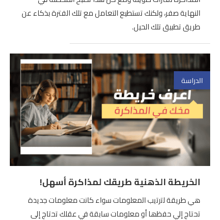
النهاية صفر، ولكنك تستطيع التعامل مع تلك الفترة بذكاء عن
طريق تطبيق تلك الحيل.
الدراسة
الخريطة الذهنية طريقك لمذاكرة أسهل!
ھﻲ طرﯾﻘﺔ ﻟﺗرﺗﯾب اﻟﻣﻌﻠوﻣﺎت ﺳواء ﻛﺎﻧت ﻣﻌﻠوﻣﺎت ﺟدﯾدة
ﺗﺣﺗﺎج إﻟﻲ ﺣﻔظﮭﺎ أو ﻣﻌﻠوﻣﺎت ﺳﺎﺑﻘﺔ ﻓﻲ ﻋﻘﻠك ﺗﺣﺗﺎج إﻟﻰ