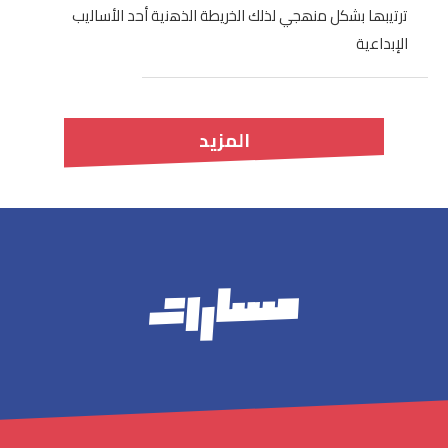
ﺗرﺗﯾﺑﮭﺎ ﺑﺷﻛل ﻣﻧﮭﺟﻲ ﻟذﻟك اﻟﺧرﯾطﺔ اﻟذھﻧﯾﺔ أﺣد اﻷﺳﺎﻟﯾب
اﻹﺑداﻋﯾﺔ
المزيد