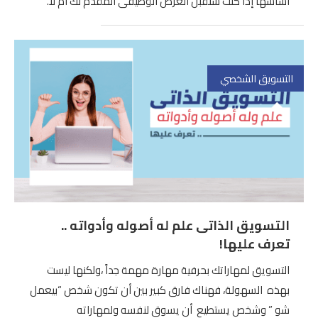
أساسها إذا كنت ستقبل العرض الوظيفى المقدم لك أم لا.
التسويق الشخصي
التسويق الذاتى علم له أصوله وأدواته ..
تعرف عليها!
التسويق لمهاراتك بحرفية مهارة مهمة جداً ،ولكنها ليست
بهذه السهولة، فهناك فارق كبير بين أن تكون شخص “بيعمل
شو ” وشخص يستطيع أن يسوق لنفسه ولمهاراته