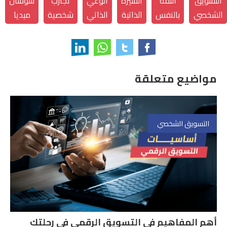
التسويق
الثقة
السيرة
الوعي
تجارب
سوشال
الشخصي
بالنفس
الذاتية
الذاتي
شخصية
ميديا
مواضيع متعلقة
التسويق الشخصي
أهم المفاهيم في التسويق الرقمي في رحلتك