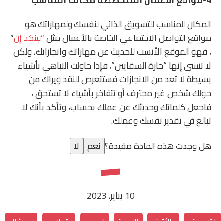
4-مواقع الأعمال المتخصصة مكانك المناسب
المكان المناسب للتسويق الذاتي لنفسك ولمهاراتك هو
مواقع التواصل الاجتماعي الخاصة بالأعمال مثل
“لينكد إن
”
، فهو الموقع الأنسب للحديث عن مهاراتك وانجازاتك، ولكن
لا تنسى إنها “حارة السقايين”، فإذا حاولت التباهي بأشياء
بسيطة لا تعد من الانجازات فستتعرص للنقد ويراك من
حولك شخص غير محترف أو تتفاخر بأشياء لا تستحق ،
فاجعل كلماتك وحديثك عن عملك بحساب، وتأكد بأنك لا
تبالغ في تقدير نفسك وعملك.
هل وجدت هذه المادة مفيدة؟
نعم
لا
10 يناير، 2023