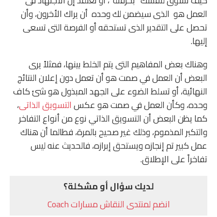
كيف تسوق لنفسك “بحرفنة”، أو تعتقد إن الاجتهاد فى
العمل هو الذى سيضمن لك وحده أن يراك الأخرون، وأن
تحصل على التقدير الذى تستحقه أو الفرصة التى تسعى
إليها.
وهناك بعض المفاهيم التى يتم الخلط بينها، فمثلاً يرى
البعض أن العمل في صمت هو أن تعمل دون إعلان النتائج
النهائية، أو تسلط الضوء على الجهد المبذول هو شئ كاف
وحده، وكأن العمل في صمت هو عكس
التسويق الذاتى
،
كما يظن البعض أن التسويق الذاتي نوع من أنواع التفاخر
والتكبر المذموم، وذلك غير صحيح بالمرة، فطالما أن هناك
عمل كبير تم إنجازه ويستحق إبرازه، فالحديث عنه ليس
تفاخراً على الإطلاق.
لديك سؤال أو مشكلة؟
انضم لمنتدى النقاش مسارات Coach