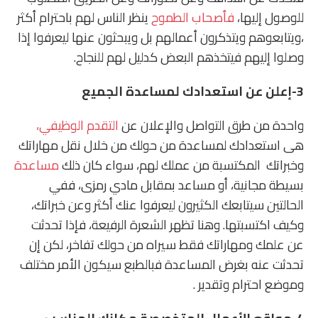
للوصول إليها،
فأصحاب الطموح
ينظر الناس لهم باحترام أكثر
،ويتابعوهم ويتذكرون أعمالهم بل ويبحثون عنها ليعرفوا إذا
وصلوا إليهم فيتخذهم البعض كدليل لهم للنجاح.
3-إعلن عن استعدادك لمساعدة الجميع
واحدة من طرق التواصل والإعلان عن
التقدم الوظيفي،
هى استعدادك لمساعدة من حولك من خلال نقل مهاراتك
وخبراتك المكتسبة من عملك لهم، سواء كان ذلك
مساعدة
بسيطة مجانية، أو مساعد بمقابل مادي رمزى، ففي
الحالتين سيتابعك الكثيرون ليعرفوا عنك أكثر وعن خبراتك،
وكيف اكتسبتها. وهنا تظهر الشعرة الرفيعة، فإذا تحدثت
عن علمك ومهاراتك فقط سيراه من حولك تفاخر، لكن إن
تحدثت عنه بغرض المساعدة فبالطبع سيكون الأمر مختلف
وموضع احترام وتقدير .