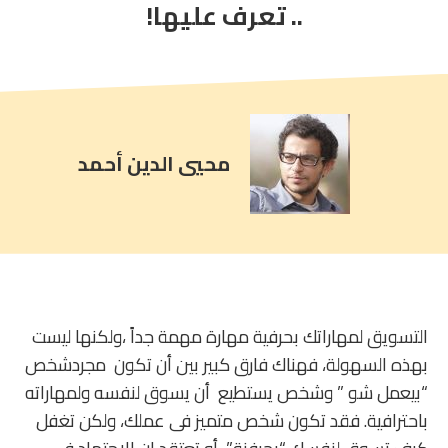
comment
.. تعرف عليها!
count
is:
محيي الدين أحمد
التسويق لمهاراتك بحرفية مهارة مهمة جداً ،ولكنها ليست
بهذه السهولة، فهناك فارق كبير بين أن تكون مجردشخص
“بيعمل شو ” وشخص يستطيع أن يسوق لنفسه ولمهاراته
باحترافية. فقد تكون شخص متميز فى عملك، ولكن تغفل