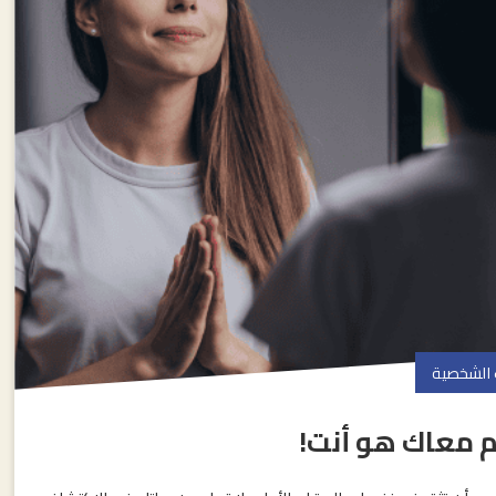
 الشخصية
م معاك هو أنت!