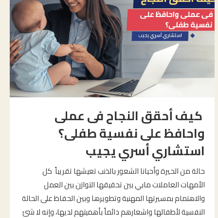
كيف أحقق النجاح فى عملى
واحافظ على نفسية طفلى؟
استشاري أسري يجيب
حالة من الحيرة وأحيانا الشعور بالذنب تعيشها تقريباً كل
الأمهات العاملات مابي بين تحقيقها التوازن بين العمل
والاهتمام بمسيرتها المهنية وتطويرها وبين الحفاظ على الحالة
النفسية لأطفالها واشعارهم دائماً بأهميتهم لديها، وإنه لا شئ