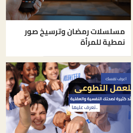
مسلسلات رمضان وترسيخ صور
نمطية للمرأة
اعرف نفسك