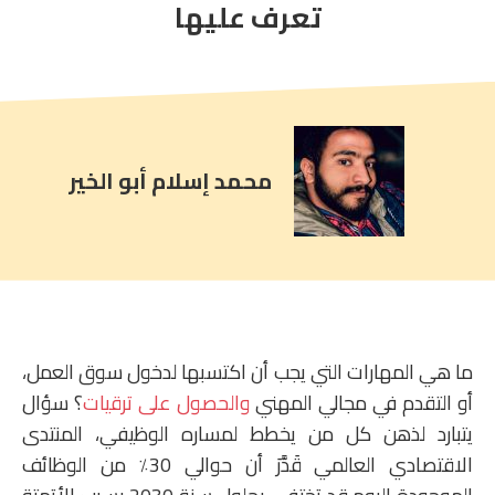
comment
تعرف عليها
count
is:
محمد إسلام أبو الخير
ما هي المهارات التي يجب أن اكتسبها لدخول سوق العمل،
أو التقدم في مجالي المهني
والحصول على ترقيات
؟ سؤال
يتبارد لذهن كل من يخطط لمساره الوظيفي، المنتدى
الاقتصادي العالمي قَدَّرَ أن حوالي 30٪ من الوظائف