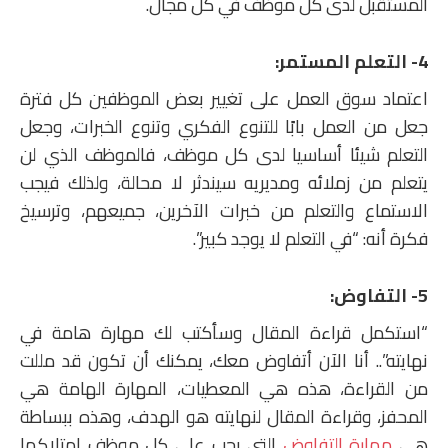
المستقبل لدى كل موظف في كل مجال.
4- التعلم المستمر:
اعتماد سوق العمل على تغيير بعض الموظفين كل فترة
جعل من العمل بابًا للتنوع الفكري وتنوع الخبرات، وجعل
التعلم شيئا أساسيا لدى كل موظف، فالموظف الذي لن
يتعلم من زملائه ومديريه سيندثر لا محالة، ولذلك فيجب
الاستماع والتعلم من خبرات الآخرين، جميعهم، وترسيخ
فكرة أنه: “في التعلم لا يوجد كبير”.
5- التفاوض:
“استكمل قراءة المقال وسأكتب لك مهارة هامة في
نهايته”.. أنا الآن أتفاوض معك، يمكنك أن تكون قد مللت
من القراءة، هذه هي المعطيات، المهارة الهامة هي
المحفز، وقراءة المقال لنهايته هو الهدف، وهذه ببساطة
هي
مهارة التفاوض
التي يجب على كل موظف امتلاكها