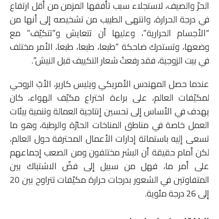
الحرّ والصيف، لاستجلاء سبب تأففها المزمن من أقل ارتفاع
في درجة الحرارة، وانتهى الطبيب من تشخيصه إلى أنها من
“الأجسام الحرارية”، وعليها أن تتعايش و”تتكيّف” مع
وضعها، وتستدرك ضاحكة “طبعا، طبعا، طبعا، الأمر مختلف
في بيت الزوجية، فقد رفعتُ شعار التكييف قبل النيش”.
عندما حصل المهندس الأمريكي ويليس كارير، الأبّ الروحي
لمكيّفات العالم، على براءة اختراع مكيّف الهواء، كان
يهدف في الأساس إلى تحسين إنتاجية العمالة وتنمية بيئات
العمل خاصة في مناطق المناخات الحارّة والرطبة، وهو ما
تسعى إليه باستماتة إدارات الأعمال المحترفة حول العالم،
لكن أمام حقيقة أن البشر مختلفون ومن الصعب إجماعهم
على أمر ما، فهل من سبيل إلى فضّ الاشتباك بين
المتفاوتين في الشعور بدرجات حرارة مكيّفات تتراوح بين 20
إلى 26 درجة مئوية.