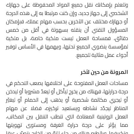
وللعلم بإمكانك نقل جميع المواد المحفوظة على جهازك
الشخصي إلى جهاز جديد، وإن كنت مرتبطا به إلى هذه الدرجة
أو جهازك مختلف عن الآخرين بحسب مهام عملك، فبإمكان
المسؤول التقني أن ينقله بسهولة في أقل من خمس
دقائق، فمساحة العمل ليست ملكية خاصة، بل ملكية
لمؤسسة ينضوي الجميع تحتها، ويهمها في الأساس توفير
أجواء عمل مثالية للجميع.
المرونة من حين لآخر
مساحات العمل المفتوحة على اختلافها يصعب التحكم في
درجة حرارتها، فهناك من يخرج ليأكل أو ليعدّ مشروبا أو ليدخن
أو ليجري مكالمة شخصية أو يذهب إلى الحمام أو ليغيّر
المناظر ليجدّد نشاطه ويستعيد تركيزه، فضلا عن مهام
العمل الروتينية المعتادة التي تتطلب التنقل بين المكاتب،
مما يؤثر على درجة حرارة الغرفة ومستوى تهويتها
وتكييفها. وبالطبع هناك من جاء للتوّ من الخارج يتصبّب عرقا