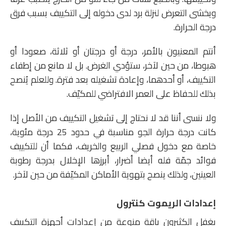
ويخشى التعرض لنزلة برد لدى دخوله إلى التكييف بسبب فرق
درجة الحرارة.
أنتم المعنيون بالأمر، درجة أو درجتان أو ثلاثة، صعودا أو
هبوطا، من حين لآخر، ستؤدي الغرض. بل لا مانع من إطفاء
التكييف، أو أحدهما، وإعادة تشغيله بعد فترة. وللعلم يُنصح
بذلك للحفاظ على العمر الافتراضي للمكيّف.
ولا ننسى أننا قد لا نحتاج إلى تشغيل التكييف من الأصل إذا
كانت درجة حرارة الجو مناسبة في حدود 25 درجة مئوية،
خاصة مع دخول فصلي الربيع والخريف، فكما أن للتكييف
فوائد جمّة فله أيضا أضرار، أبرزها الإخلال بدرجة رطوبة
العينين، ولذلك ينصح بتهوية الأماكن المكيّفة من حين لآخر.
إعدادات الريموت كنترول
يغفل الكثيرون باقة منوعة من إعدادات أجهزة التكييف