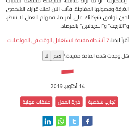
“إيسكارف” أو ما تراه مناسبا، ستجعلك مستعدا لتقلبات
الغرفة وفصولها المفاجئة، فأنت الآن تملك قرارك الشخصي
لحين توافق شركائك على أمر ما، فمهام العمل لا تنتظر،
و”التارجت” و”الـديدلاين” بالمرصاد.
أقرأ ايضا:
7 أنشطة مفيدة لاستغلال الوقت في المواصلات
هل وجدت هذه المادة مفيدة؟
نعم
لا
14 أكتوبر، 2019
تجارب شخصية
خبرة العمل
علاقات مهنية