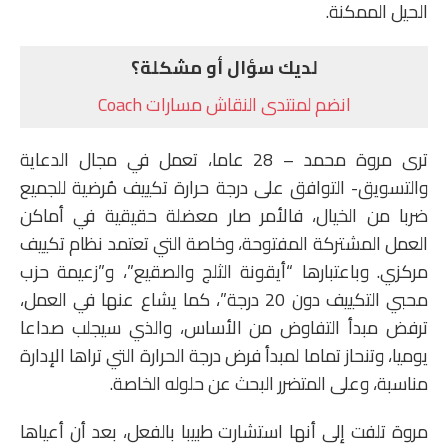
الحيل الممكنة.
لديك سؤال أو مشكلة؟
انضم لمنتدى النقاش مسارات Coach
ترى مروة محمد – 28 عاما، تعمل في مجال الدعاية
والتسويق- التوافق على درجة حرارة تكييف مُرضية للجميع
ضربا من الخيال، فالأمر صار معضلة حقيقية في أماكن
العمل المشتركة المفتوحة، وخاصة التي تعتمد نظام تكييف
مركزي. وباعتبارها “أيقونة الثلج والصقيع”، و”زعيمة حزب
محبي التكييف دون 20 درجة”، كما يشاع عنها في العمل،
ترفض مبدأ التفاوض من الأساس، والذي سيجلب صداعا
يوميا، وتنحاز تماما لمبدأ فرض درجة الحرارة التي تراها الإدارة
مناسبة، وعلى المتضرر البحث عن حلوله الخاصة.
مروة تلفت إلى أنها استشارت طبيبا بالفعل، بعد أن أعياها