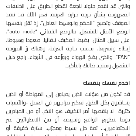
والتي قد تقدم حلولا ناجعة تقطع الطريق على الخلافات
المعهودة بشأن درجة حرارة الغرفة. نعم الآلة قد تنقذ
الموقف وتصبح “الحكم والوسيط العادل”، إذ تقرّر بنفسها
الوضع الأمثل للتشغيل. فالوضع التلقائي “auto mode”،
على سبيل المثال، يضبط المكيف تلقائيا، صعودا وهبوطا،
إبطاء وتسريعا، بحسب حاجة الغرفة، وهناك زرّ المروحة
“FAN”، والذي يضخ الهواء ويوزّعه في الأرجاء. راجع دليل
التشغيل وستجد ضالتك بالتأكيد.
اخدم نفسك بنفسك
قد تكون من هؤلاء الذين يميلون إلى المهادنة أو الذين
يتحاشون بكل الطرق تعكير مزاجهم في العمل -والأسباب
كثيرة لا ينقصها أمر التكييف هو الآخر، أو من المبادرين
دوما لتطويع الواقع وتحييده، أو من الانطوائيين غير
الاجتماعيين… ثمة حل بسيط ومجرّب، سترة خفيفة أو