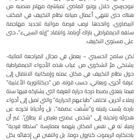
نيوجيرسي خلال يوليو الماضي لمباشرة مهام منصبه من
هناك حتى تنتهي أعمال صيانة نظام التكييف في المكتب
البيضاوي، واتخذها ترمب فرصة مواتية لتجديد مهاجمة
سلفه الديمقراطي باراك أوباما، وانتقاد “إرثه السيىء”، حتى
على مستوى التكييف.
لكن سامح الحسيني – يعمل في مجال المراجعة المالية-
يشتكي مرّ الشكوى من غياب هذه الأجواء الديمقراطية
حول نظام التكييف في مكان عمله وإمكانية الانتقال إلى
غرفة أخرى، ويعاني، حسب قوله، من “ديكتاتورية الأغلبية”
فيما يتعلق بضبط درجة حرارة الغرفة التي يشاركه فيها ستة
زملاء آخرين، تختلف “طباعهم الحرارية” والتي تميل إلى أجواء
باردة يبّست رقبته و”نشّفت عضمه”، بل وأحيانا تخرجه عن
هدوئه وتحيله إلى “شخص عصبيّ بغيض لا يطاق”. غير أن
زميلا له في نفس المكان يتهمه بممارسة “سلطة فردية”
باحتكاره الريموت كنترول دوما، بل والتفنن في إخفائه بكل