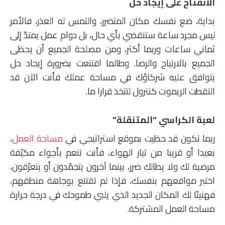
الانفتاح على إيجاد حل
بداية، ضع نفسك مكان المتضرر، والتمس له العذر، فالأمر
ليس مجرد ساعة ستنقضي بأي حال، بل دوام عمل يمتدّ إلى
ثماني ساعات وربما أكثر، ومن مصلحة الجميع أن يحظى
الجميع بالارتياح والرضا. وطالما اقتنعت بضرورة إيجاد حل
يتوافق عليه شركاؤك في مساحة عملك فأنت الآن قد
التقطت الريموت كنترول لتتخذ قرارا ما.
لعبة الكراسي “المتنقلة”
ربما تكون قد حظيت بموقع استراتيجي في
مساحة العمل
،
بعيدا أو قريبا من تيار الهواء، فأنت تنعم بأجواء مكيّفة
مرضية لك ولا يطالك ضرر، بينما آخرون يتجمّدون أو يتعرّقون،
اختبر مواقعهم بنفسك، فإذا لم تقتنع بوجاهة منطقهم،
فهنيئا لك المكان الجديد الذي يلبي طموحك في درجة حرارة
مساحة العمل المشتركة.