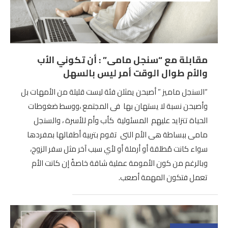
مقابلة مع “سنجل مامى” : أن تكوني الأب
والأم طوال الوقت أمر ليس بالسهل
“السنجل ماميز ” أصبحن يمثلن فئة ليست قليلة من الأمهات بل
وأصبحن نسبة لا يستهان بها فى المجتمع ،ووسط ضغوطات
الحياة تتزايد عليهم المسئولية كأب وأم للأسرة ، والسنجل
مامى ببساطة هى الأم التى تقوم بتربية أطفالها بمفردها
سواء كانت مُطلقة أو أرملة أو لأي سبب آخر مثل سفر الزوج،
وبالرغم من كون الأمومة عملية شاقة خاصةً إن كانت الأم
تعمل فتكون المهمة أصعب.