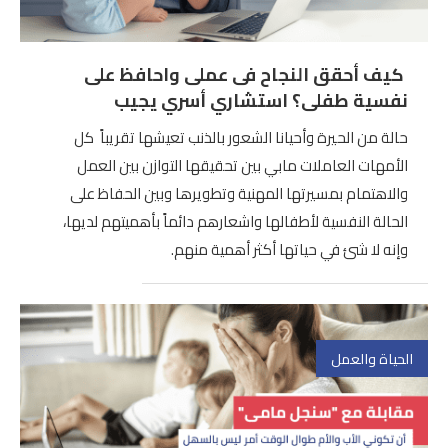
كيف أحقق النجاح فى عملى واحافظ على
نفسية طفلى؟ استشاري أسري يجيب
حالة من الحيرة وأحيانا الشعور بالذنب تعيشها تقريباً كل
الأمهات العاملات مابي بين تحقيقها التوازن بين العمل
والاهتمام بمسيرتها المهنية وتطويرها وبين الحفاظ على
الحالة النفسية لأطفالها واشعارهم دائماً بأهميتهم لديها،
وإنه لا شئ في حياتها أكثر أهمية منهم.
الحياة والعمل