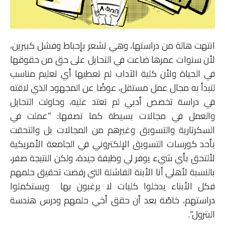
انتهت هالة من دراستها، وهي تشعر بإحباط وفشل كبيرين،
لأن سنوات عمرها ضاعت في التحايل على حق من حقوقها
في الحياة ولأن كلية الآداب لم تعطيها أي تعليم مناسب
لتبدأ به مجال عمل مستقل، عوضًا عن المجهود الذي لاقته
في دراسة تخصص أدبي لم تعتد عليه، وحاولت التحايل
والعمل في مجالات بسيطة كما تصفها: “عملت في
السكرتارية والتسويق وغيرهم من المجالات بل والتحقت
بأحد كورسات التسويق الإلكتروني في الجامعة الأمريكية
لألتحق بأي شيء يوفر لي وظيفة جيدة، ولكن النتيجة صفر،
بالنسبة لأهلي أنا الأبنة الفاشلة التي رفضت تحقيق حلمهم
فكل الأبناء يدخلوا كليات لا يرغبون بها ويستكملوا
دراستهم، خاصًة بعد أن حقق أخي حلمهم ودرس هندسة
البترول”.