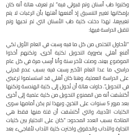
وكتبوا طب أسنان وتم قبولي فيه” لم تعرف هالة أنه كان
بإمكانها تغيير التنسيق إذ أقنعها أهلها بأن الرغبات لا يتم
تغييرها، لهذا دخلت كلية طب الأسنان التي لم تحبها ولم
تتقبل الدراسة فيها:
“لأحاول التخلص من كل ما فيه رسبت في العام الأول لكي
أقنع أهلي بضرورة التحويل لكلية أخرى، ولكنهم أخذوا
الموضوع بعِند، وصلت لأخر سنة وأنا أرسب مرة في كل عام
دراسي، ما عدا العام الأخير رسبت فيه بسبب عدم قدرتي
على الدراسة العملية، وهنا كان أهلي قد استسلموا لرغبتي
في التحويل”. حاولت هالة أن تُحول إلى كلية الهندسة ولكنها
أكتشفت أنه من الممنوع التحويل من كلية علمية إلى أخرى
بعد مرور 5 سنوات على التخرج، وبهذا لم يكن أمامها سوى
الكليات الأدبية، والتي أكتشفت أن قلة منها فقط هي
المتاحة بسبب العدد المحدود: “كان على الاختيار بين كليات
التجارة والآداب والحقوق واخترت كلية الآداب لأفاجيء بعد