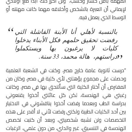
المهمة بأقل خسار وحسب، ولن أكرر ذلك أبدًا مع أولادي
لإيماني أن العبرة بالشخص وأخلاقه مهما كانت مهنته أو
الوسط الذي يعمل فيه.
بالنسبة لأهلي أنا الأبنة الفاشلة التي
رفضت تحقيق حلمهم فكل الأبناء يدخلوا
كليات لا يرغبون بها ويستكملوا
دراستهم، هالة محمد، 33 سنة.
“درست ثانوية عامة خارج مصر، وكنت في الشعبة العلمية
وحصلت على مجموع يؤهلني لأي كلية في مصر، وكان من
المفترض أن أختار الكلية التي سألتحق بها في مصر، وكانت
رغبتي هي الهندسة، لكن كل عائلتي أخذوا يقنعوني
بدراسة الطب وبعدما رفضت أخذوا يناقشوني في الاختيار
بين أحد الكليات الطبية ولكني رفضت لأني لا أقدر على هذه
التخصصات ولن تشبه شخصيتي، وبعد أن كتبت تخصص
الهندسة في التنسيق، غير والداي، من دون علمي، الرغبات