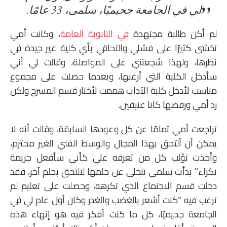
لي في الجامعة جحيميًا، سلمى، 33 عامًا.
لم أكن طالبة مجتهدة
في الثانوية العامة
، وكانت أمي
تخشى كثيرًا على فشلي والتحاقي بأي كلية غير جيدة في
نظرها، ولهذا شجعتني على المواصلة، وقالت لي أني
سأدخل الكلية التي أرغبها، وبعدما حصلت على مجموع
مناسب لأدخل كلية الآداب هممت لأختار قسم المسرح ولكن
رد أمي ورفضها كانا عنيفين.
تراجعت أمي تمامًا عن كل وعودها السابقة، وقالت أنه لا
يمكن أن ألتحق بهذا المجال والوسط الفني الغير محترم،
وأخذت تؤلب كل من تعرفه علي كأني سأفعل جريمة
نكراء” بدأت سلمى تتخلى عن حلمها لتلتحق بحلم آخر، فقد
دخلت قسم الاجتماع الذي تكرهه، وحصلت على تعليم لم
ترغب فيه “كنت أشعر بالغضب والغدر وكان أول عام لي في
الجامعة جحيميًا، كل ما كنت أفكر فيه هو إنهاء هذه