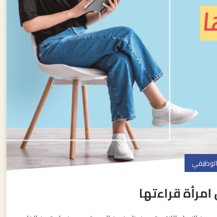
 الوظيفي
امرأة قراءتها