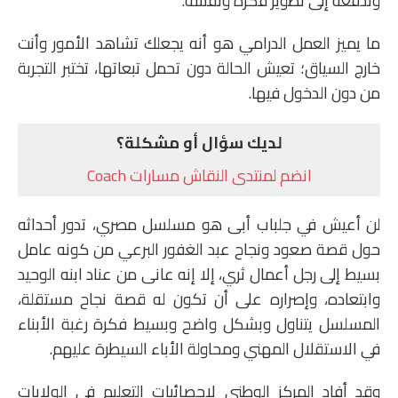
وتدفعه إلى تطوير فكره ونفسه.
ما يميز العمل الدرامي هو أنه يجعلك تشاهد الأمور وأنت
خارج السياق؛ تعيش الحالة دون تحمل تبعاتها، تختبر التجربة
من دون الدخول فيها.
لديك سؤال أو مشكلة؟
انضم لمنتدى النقاش مسارات Coach
لن أعيش في جلباب أبى هو مسلسل مصري، تدور أحداثه
حول قصة صعود ونجاح عبد الغفور البرعي من كونه عامل
بسيط إلى رجل أعمال ثري، إلا إنه عانى من عناد ابنه الوحيد
وابتعاده، وإصراره على أن تكون له قصة نجاح مستقلة،
المسلسل يتناول وبشكل واضح وبسيط فكرة رغبة الأبناء
في الاستقلال المهني ومحاولة الأباء السيطرة عليهم.
وقد أفاد المركز الوطني لإحصائيات التعليم في الولايات