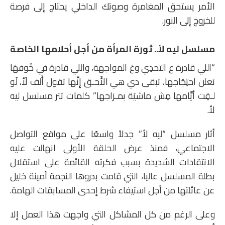
الأمر يستحق المغامرة وصوتك الداخلي يحتاج إلى فرصة
للخروج إلى النور.
مسلسل ليه لأ.. ثورة المرأة من أجل أحلامها الخاصة
“اللي قادرة ع التحدِي وعَ المواجهة، واللي قادرة في خُوفهَا
تعلن احتِجَاجها، تبقى دي هي الأَحـق إِنَّها تقول أَلف لَأ، لَو
لـقِت أيَّامها مِش ماشيَة بمـزاجها” كلمات تتر مسلسل ليه
لأ.
أثار مسلسل “ليه لأ” جدلاً واسعًا على مواقع التواصل
الاجتماعي، فمنذ عرض الحلقة الأولى انهالت عليه
الانتقادات الشديدة بسبب فكرته القائمة على استقلال
بطلة المسلسل عاليا، التي قامت بدروها النجمة أمينة خليل
عن عائلتها من أجل استيفاء شرط إحدى المسابقات الهامة.
وعلى الرغم من كل المشاكل التي واجهت هذا العمل إلا