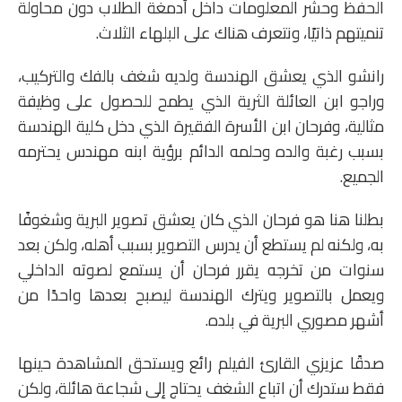
الحفظ وحشر المعلومات داخل أدمغة الطلاب دون محاولة
تنميتهم ذاتيًا، ونتعرف هناك على البلهاء الثلاث.
رانشو الذي يعشق الهندسة ولديه شغف بالفك والتركيب،
وراجو ابن العائلة الثرية الذي يطمح للحصول على وظيفة
مثالية، وفرحان ابن الأسرة الفقيرة الذي دخل كلية الهندسة
بسبب رغبة والده وحلمه الدائم برؤية ابنه مهندس يحترمه
الجميع.
بطلنا هنا هو فرحان الذي كان يعشق تصوير البرية وشغوفًا
به، ولكنه لم يستطع أن يدرس التصوير بسبب أهله، ولكن بعد
سنوات من تخرجه يقرر فرحان أن يستمع لصوته الداخلي
ويعمل بالتصوير ويترك الهندسة ليصبح بعدها واحدًا من
أشهر مصوري البرية في بلده.
صدقًا عزيزي القارئ الفيلم رائع ويستحق المشاهدة حينها
فقط ستدرك أن اتباع الشغف يحتاج إلى شجاعة هائلة، ولكن