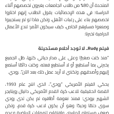
المتحدة أن 80% من طلاب الجامعات يغيرون تخصصهم أثناء
الدراسة؛ في هذه الإحصائيات يقول الطلاب إنهم اختاروا
تخصصهم بناء على رغبات الأهل، ولكن ماذا لو لم يستجيبوا
وصنعوا مسارهم الخاص، كيف سيكون الأمر؛ لندع الأعمال
الدرامية تخبرنا:
فيلم Rudy.. لا توجد أحلام مستحيلة
“منذ كنت صغيرًا وعلى على مدار حياتي كلها، ظل الجميع
يخبرني بما أستطيع أو لا أستطيع فعله، وكنت دائمًا أستمع
إليهم وأصدقهم، ولكنني لا أريد عمل ذلك بعد الآن”. .رودي.
يحكي الفيلم الأمريكي “رودي”، الذي انتج عام 1993،
القصة الحقيقية للاعب كرة القدم الأمريكي دانيال رويتايجر
الشهير برودي؛ فمنذ نعومة أظافره لم يكن لدى رودي
سوى حلمًا وحيدًا وهو أن يكون لاعب كرة قدم، ولكن
ضعف مستواه الدراسي وافتقاره للمهارات الرياضية وعدم