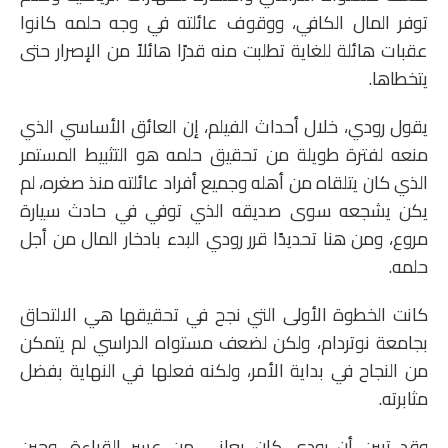
توفر المال الكافي، ووقوف عائلته في وجه حلمه كانوا
عقبات هائلة للغاية تطلبت منه قدرًا هائلاً من الإصرار حتى
يتخطاها.
يقول رودي، خلال أحداث الفيلم، إن العائق الأساسي الذي
منعه لفترة طويلة من تحقيق حلمه هو التثبيط المستمر
الذي كان يتلقاه من أهله وجميع أفراد عائلته منذ صغره، لم
يكن يشجعه سوى صديقه الذي توفي في حادث سيارة
مروع، ومن هنا تحديدًا قرر رودي البدء بادخار المال من أجل
حلمه.
كانت الخطوة الأولى التي نجح في تحقيقها هي الالتحاق
بجامعة نوتردام، ولكن لضعف مستواه الدراسي لم يتمكن
من النجاح في بداية الأمر، ولكنه فعلها في النهاية بفضل
مثابرته.
وقد تبين أن رودي كان يعاني من عسر القراءة، وحين