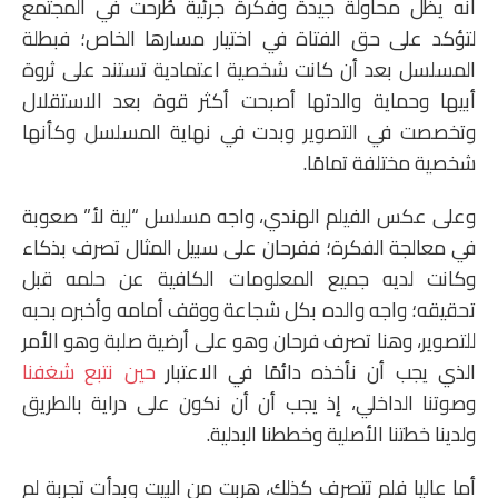
أنه يظل محاولة جيدة وفكرة جرئية طُرحت في المجتمع
لتؤكد على حق الفتاة في اختيار مسارها الخاص؛ فبطلة
المسلسل بعد أن كانت شخصية اعتمادية تستند على ثروة
أبيها وحماية والدتها أصبحت أكثر قوة بعد الاستقلال
وتخصصت في التصوير وبدت في نهاية المسلسل وكأنها
شخصية مختلفة تمامًا.
وعلى عكس الفيلم الهندي، واجه مسلسل “لية لأ” صعوبة
في معالجة الفكرة؛ ففرحان على سبيل المثال تصرف بذكاء
وكانت لديه جميع المعلومات الكافية عن حلمه قبل
تحقيقه؛ واجه والده بكل شجاعة ووقف أمامه وأخبره بحبه
للتصوير، وهنا تصرف فرحان وهو على أرضية صلبة وهو الأمر
الذي يجب أن نأخذه دائمًا في الاعتبار
حين نتبع شغفنا
وصوتنا الداخلي، إذ يجب أن أن نكون على دراية بالطريق
ولدينا خطتنا الأصلية وخططنا البدلية.
أما عاليا فلم تتصرف كذلك، هربت من البيت وبدأت تجربة لم