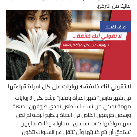
عاليـًا من التركيز.
اعرف نفسك
لا تقولي أنكِ خائفة..3 روايات على كل امرأة قراءتها
فى شهر مارس” شهر المرأة بامتياز” نرشح لكى 3 روايات
مهمة تحكي عن نساء استطعن تحدى ظروفهن الصعبة
ورسمن طريقهن الخاص في الحياة،بالطبع الرحلة لم تكن
سهلة ولكنها كانت تستحق المحاولة، وكانت تجاربهن
تستحق أن يتم كتابتها وأن تنتقل عبر السنوات لتكون