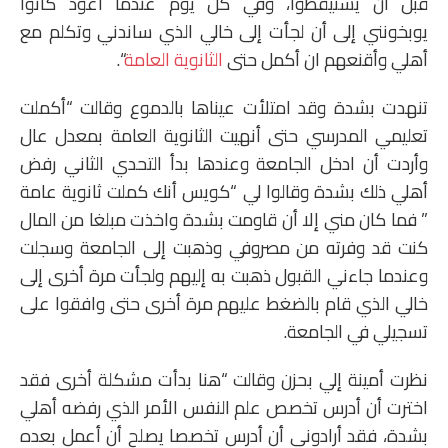
قبل أن يستيقظوا، وفي كل يوم عندما اعود كانوا
يوبخونني إلى أن لجأت إلى خالي الذي ساندني وتكلم مع
أهلي وأقنعهم ان أكمل حتى
الثانوية العامة
“.
تنهدت بشدة وقد امتلأت عيناها بالدموع وقالت “أكملت
تعليمي المدرسي حتى أنهيت الثانوية العامة بمعدل عال
وأردت أن ادخل الجامعة وعندها بدأ التحدي الثاني رفض
أهلي ذلك بشدة وقالوا لي “كويس أنك كملت ثانوية عامة
” فما كان مني إلا أن قاومت بشدة واخذت مبلغا من المال
كنت قد وفرته من مصروفي وذهبت إلى الجامعة وسجلت
وعندما جاءني القبول ذهبت به إليهم ولجأت مرة أخرى إلى
خالي الذي قام بالضغط عليهم مرة أخرى حتى وافقوا على
تسجيلي في الجامعة.
نظرت أمينة إلي بحزن وقالت “هنا بدأت مشكلة أخرى فقد
اخترت أن أدرس تخصص علم النفس الأمر الذي رفضه أهلي
بشدة، فقد أرادوني أن أدرس تخصصا يصلح أن أعمل بعده