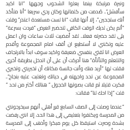
ونبرة مرتبكة بينما يعلوا الشحوب وجهها “انا اكيد
سأفشل”.. صُدمت من كلماتها وكان ردي سريعا “أنا متأكد
أنك ستجحين”، إلا أنها قالت “انا لست مستعدة اعتذر” وقلت
“ألم يكن لديك الوقت الكافي لتحضير العرض “فردت بسرعة”
بلى لقد حضرته فعلا.. لقد أمضيت ثلاث ساعات وان اعمل
عليه ولكنني لا أستطيع ان أقف امام المجموعة وأقدم
العرض انا ثقتي بنفسي ضعيفة واكيد سوف ابدأ بالارتجاف
والتلعثم والتأتأة” هنا أدركت أن على أن اتدخل بطريقة أخرى
فقلت لها “أريد منك وأنت جالسة مكانك أن تخبريني وتخبري
المجموعة عن تحد واجهته في حياتك وتغلبت عليه بنجاح”..
فكرت قليلا ثم قالت بصوتها الخجول ” هنالك أكثر من تحد ”
قلت “إذا احك لنا” فقالت:
“عندما وصلت إلى الصف السابع قرر أهلي أنهم سيخرجونني
من المدرسة ويكتفوا بتعليمي إلى هذا الحد، إلا انني رفضت
بشدة وصرت استيقظ كل يوم مبكرا وأذهب إلى المدرسة