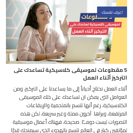
اعرف نفسك
5 مقطوعات لموسيقى كلاسيكية تساعدك على
التركيز أثناء العمل
أثناء العمل نحتاج أحياناً إلى ما يساعدنا على التركيز، ومن
العوامل التى يمكن ان تساعدك على ذلك الموسيقى
الكلاسيكية، رغم أنها تتسم بالملحمية والإيقاعات
المرتفعة، ويراها آخرون مملة وغير سريعة، لكن هذه
التصورات ليست دومــًا صحيحة، فهناك أعمال موسيقية
لمؤلفين كبار في العالم تتسم بالهدوء الذي سيمنحك قدرًا