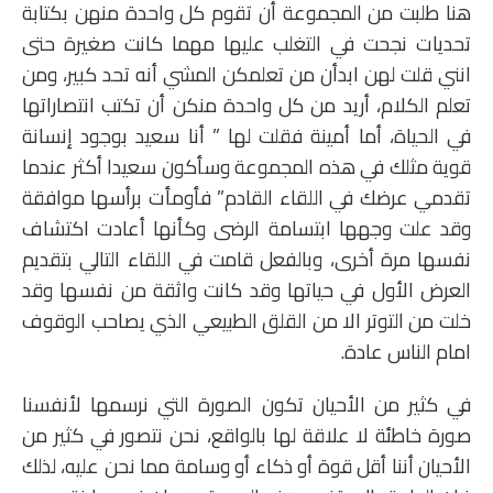
هنا طلبت من المجموعة أن تقوم كل واحدة منهن بكتابة
تحديات نجحت في التغلب عليها مهما كانت صغيرة حتى
انني قلت لهن ابدأن من تعلمكن المشي أنه تحد كبير، ومن
تعلم الكلام، أريد من كل واحدة منكن أن تكتب انتصاراتها
في الحياة، أما أمينة فقلت لها ” أنا سعيد بوجود إنسانة
قوية مثلك في هذه المجموعة وسأكون سعيدا أكثر عندما
تقدمي عرضك في اللقاء القادم” فأومأت برأسها موافقة
وقد علت وجهها ابتسامة الرضى وكأنها أعادت اكتشاف
نفسها مرة أخرى، وبالفعل قامت في اللقاء التالي بتقديم
العرض الأول في حياتها وقد كانت واثقة من نفسها وقد
خلت من التوتر الا من القلق الطبيعي الذي يصاحب الوقوف
امام الناس عادة.
في كثير من الأحيان تكون الصورة التي نرسمها لأنفسنا
صورة خاطئة لا علاقة لها بالواقع، نحن نتصور في كثير من
الأحيان أننا أقل قوة أو ذكاء أو وسامة مما نحن عليه، لذلك