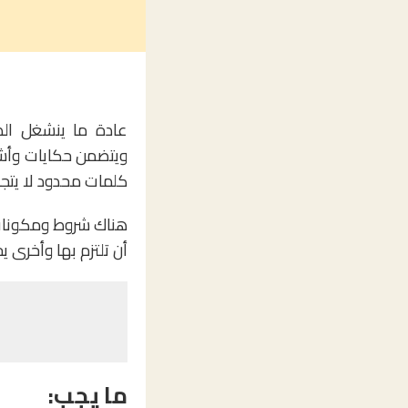
عادة ما ينشغل ال
ويتضمن حكايات وأشك
كلمات محدود لا يتجاوز ال 15 كلمة، وغيرها 
هناك شروط ومكونات 
أن تلتزم بها وأخرى يج
ما يجب: