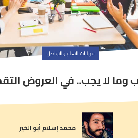
مهارات التعلم والتواصل
 وما لا يجب.. في العروض التق
article
comment
count
is:
محمد إسلام أبو الخير