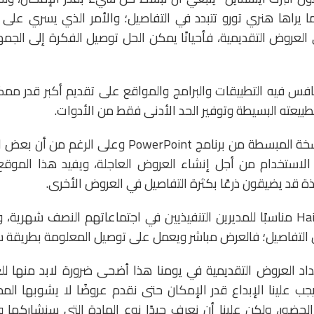
ا يراها هنري تورو تتبدد في التفاصيل؛ والأمر الذي يسري على 
العروض التقديمية، فأحيانًا يمكن الحل توصيل الفكرة إلى الجم
فس فيه التطبيقات والبرامج والمواقع على تقديم أكبر قدر ممكن
بيعته البسيطة وتوفير الحد الأدنى فقط من الأدوات.
هذا الموقع هو النسخة المبسطة من برنامج PowerPoint 
ئع الاستخدام من أجل إنشاء العروض العاجلة، ويفيد هذا ال
ذة قد يضيقون ذرعًا بكثرة التفاصيل في العروض الأخرى.
وقد يكون Haiku Deck مناسبًا للمديرين التنفيذيين في اجتماعاتهم النصف شه
ن التفاصيل؛ فالعرض مباشر ويعمل على توصيل المعلومة بطريقة 
عداد العروض التقديمية في يومنا هذا أضحى ضرورة لابد منها لل
ب علينا الإبداع قدر الإمكان حتى نقدم عروضًا لا يشوبها الم
ضور، ولكن علينا أن نعرف جيدًا نوع المادة التي سنشاركها