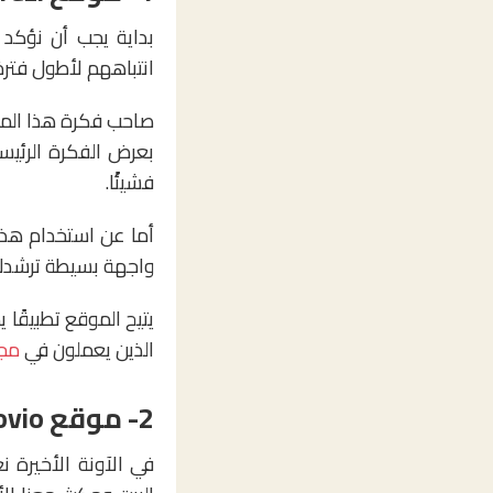
بداية يجب أن نؤكد
انتباههم لأطول فترة 
صاحب فكرة هذا المو
بعرض الفكرة الرئيس
فشيئًا.
أما عن استخدام هذ
واجهة بسيطة ترشدك
يتيح الموقع تطبيقًا 
الذين يعملون في
مجا
2- موقع Knovio: من أجل عروض أكثر حيوية وإمتاعًا
في الآونة الأخيرة ن