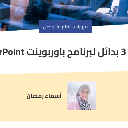
مهارات التعلم والتواصل
Po
article
comment
count
is:
أسماء رمضان