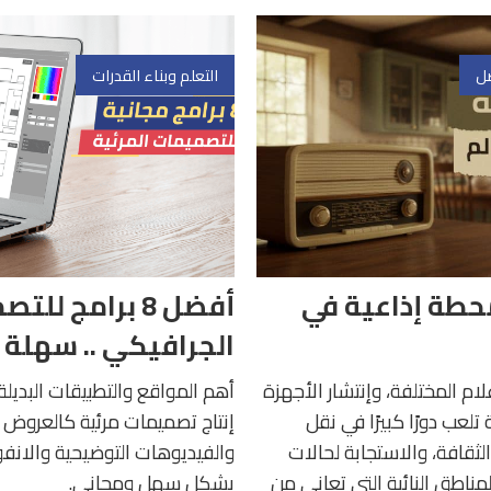
صل
التعلم وبناء القدرات
حطة إذاعية في
أفضل 8 برامج للت
الجرافيكي .. سهلة 
ام المختلفة، وإنتشار الأجهزة
أهم المواقع والتطبيقات البديلة
 تلعب دورًا كبيرًا في نقل
إنتاج تصميمات مرئية كالعروض ا
 الثقافة، والاستجابة لحالات
والفيديوهات التوضيحية والانف
مناطق النائية التي تعاني من
بشكل سهل ومجاني.