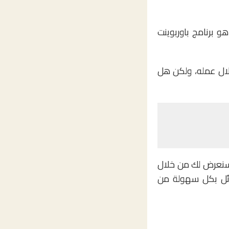
و برنامج باوربوينت
لال عمله، ولكن هل
 فسنعرض لك من خلال
PowerPo، وستمكنك هذه البدائل بكل سهولة من