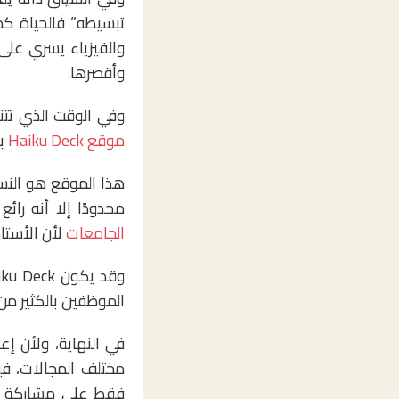
تبسيطه” فالحياة كم
والفيزياء يسري على 
وأقصرها.
وفي الوقت الذي تتنا
موقع Haiku Deck
بط
محدودًا إلا أنه را
الجامعات
لأن الأستا
الموظفين بالكثير م
في النهاية، ولأن إ
مختلف المجالات، فيج
فقط على مشاركة الح