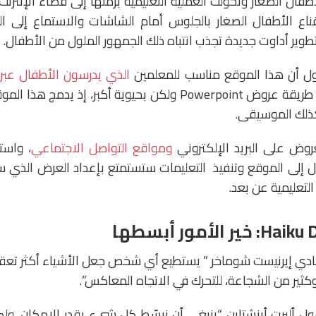
طفال الصغار وتحولت العملية التعليمية برمتها إلى فضاء الإنترنت
اع الأطفال الصغار بالجلوس أمام الشاشات والاستماع إلى الم
وير أداوت جديدة تجذب انتباه ذلك الجمهور الملول من الأطفال.
ول أن هذا الموقع مناسب للمعلمين
الذي يدرسون الأطفال عبر ا
بإنجاز الدروس بنفس طريقة عروض Powerpoint ولكن بحيوية أكبر، إ
ذلك الموسيقى.
عروض على البريد الإلكتروني
ومواقع التواصل الاجتماعي
، واست
ول إلى الموقع وتنفيذ التعليمات ستستمتع بإعداد العرض الذي س
لتعليمية عن بعد.
دي إيرنيست شوماخر ” يستطيع أي شخص جعل الأشياء أكثر تعقيدً
كثير من الشجاعة، للتحرك في الاتجاه المعاكس”.
ول ألبرت أينشتاين “ينبغي أن نبسّط كل شيء بقدر الإمكان، ول