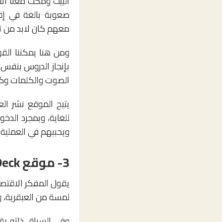
البيت ومكث معنا الأ
صعوبة بالغة في إقن
معهم كان لابد من تط
ومن هنا يمكننا الق
الصوت والكلمات وك
يتيح الموقع نشر ال
للغاية، وبمجرد الدخ
ويحببهم في العملية ا
3- موقع Haiku Deck: خير الأمور أبسطها
يقول المفكر الاقتصا
لمسة من العبقرية، و
وفي السياق ذاته يق