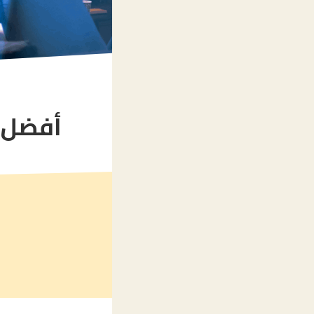
أفضل 3 بدائل لبرنامج باوربوينت werPoint