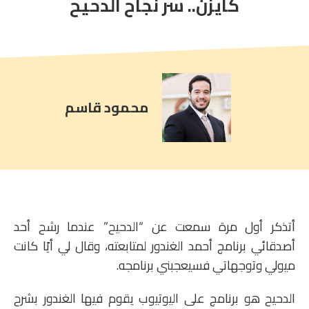
كايزن.. سر نجاح الدحيح
article
comment
count
is:
محمود قاسم
أتذكر أول مرة سمعت عن “الدحيح” عندما رشح أحد
أصدقائي برنامج أحمد الغندور لمتابعته، وقال لي أيًا كانت
ميولي وتوجهاتي فسيعجبني برنامجه.
الدحيح هو برنامج على اليوتيوب يقوم فيها الغندور بشرح