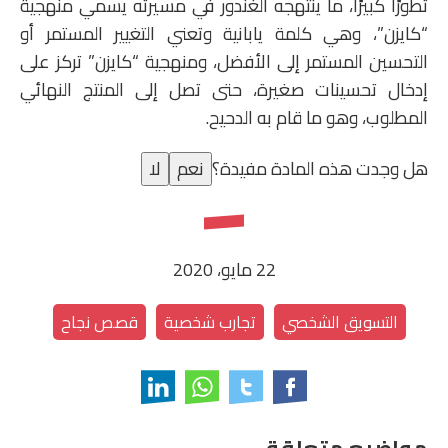
تطورًا كبيرًا، ما ينتهجه الغندور في مسيرته يسمي منهجية
“كايزن”، وهي كلمة يابانية وتعني التغيير المستمر أو
التحسين المستمر إلى الأفضل، ومنهجية “كايزن” تركز على
إدخال تحسينات صغيرة، حتى تصل إلى المنتج النهائي
المطلوب، وهو ما قام به الدحيح.
هل وجدت هذه المادة مفيدة؟
نعم
لا
22 مايو، 2020
التسويق الشخصي
تجارب شخصية
قصص نجاح