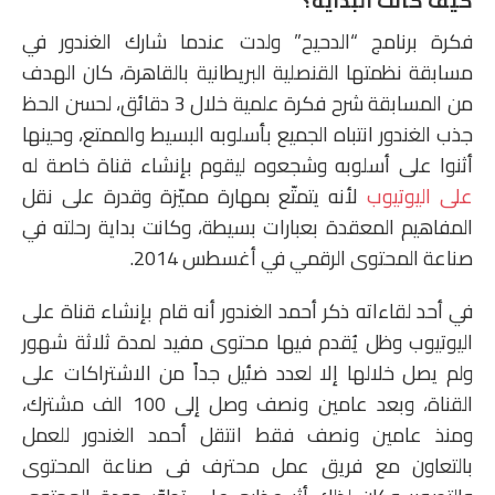
كيف كانت البداية؟
فكرة برنامج “الدحيح” ولدت عندما شارك الغندور في
مسابقة نظمتها القنصلية البريطانية بالقاهرة، كان الهدف
من المسابقة شرح فكرة علمية خلال 3 دقائق، لحسن الحظ
جذب الغندور انتباه الجميع بأسلوبه البسيط والممتع، وحينها
أثنوا على أسلوبه وشجعوه ليقوم بإنشاء قناة خاصة له
على اليوتيوب
لأنه يتمتّع بمهارة مميّزة وقدرة على نقل
المفاهيم المعقدة بعبارات بسيطة، وكانت بداية رحلته في
صناعة المحتوى الرقمي في أغسطس 2014.
في أحد لقاءاته ذكر أحمد الغندور أنه قام بإنشاء قناة على
اليوتيوب وظل يُقدم فيها محتوى مفيد لمدة ثلاثة شهور
ولم يصل خلالها إلا لعدد ضئيل جداً من الاشتراكات على
القناة، وبعد عامين ونصف وصل إلى 100 الف مشترك،
ومنذ عامين ونصف فقط انتقل أحمد الغندور للعمل
بالتعاون مع فريق عمل محترف فى صناعة المحتوى