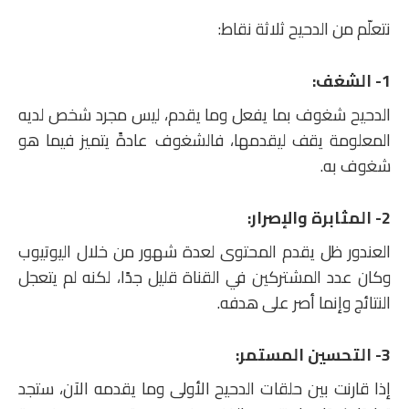
نتعلّم من الدحيح ثلاثة نقاط:
1- الشغف:
الدحيح شغوف بما يفعل وما يقدم، ليس مجرد شخص لديه
المعلومة يقف ليقدمها، فالشغوف عادةً يتميز فيما هو
شغوف به.
2- المثابرة والإصرار:
العندور ظل يقدم المحتوى لعدة شهور من خلال اليوتيوب
وكان عدد المشتركين في القناة قليل جدًا، لكنه لم يتعجل
النتائج وإنما أصر على هدفه.
3- التحسين المستمر:
إذا قارنت بين حلقات الدحيح الأولى وما يقدمه الآن، ستجد