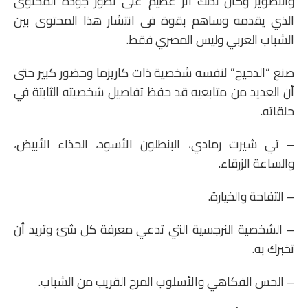
والتصوير وكان لذلك أثر عظيم على تطوّر جودة المحتوى
الذي يقدمه وساهم بقوة فى انتشار هذا المحتوى بين
الشباب العربي وليس المصري فقط.
صنع “الدحيح” لنفسه شخصية ذات كاريزما وحضور كبير حتى
أن العديد من متابعيه قد حفظ تفاصيل شخصيته الثابتة في
حلقاته.
– تي شيرت رمادي، البنطلون الأسود، الحذاء الأبيض،
والساعة الزرقاء.
– التفاحة والخيارة.
– الشخصية النرجسية التي تدعي معرفة كل شئ وتريد أن
تخبرك به.
– الحس الفكاهي والأسلوب المرح القريب من الشباب.