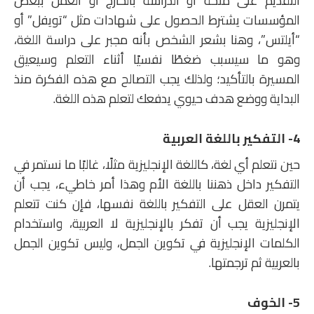
التقديم على منحة أو الدراسة بالخارج أو العمل ببعض
المؤسسات يشترط الحصول على شهادات مثل “تويفل” أو
“أيلتس”، وهنا بشعر الشخص بأنه مجبر على دراسة اللغة،
وهو ما سيسبب ضغطًا نفسيًا أثناء التعلم وسيعيق
المسيرة بالتأكيد؛ ولذلك يجب التصالح مع هذه الفكرة منذ
البداية ووضع هدف حيوي يدفعك لتعلم هذه اللغة.
4- التفكير باللغة العربية
حين نتعلم أي لغة، كاللغة الإنجليزية مثلًا، غالبًا ما نستمر في
التفكير داخل ذهننا باللغة الأم وهذا أمر خاطيء، يجب أن
يتمرن العقل على التفكير باللغة نفسها، فإن كنت تتعلم
الإنجليزية يجب أن تفكر بالإنجليزية لا العربية، واستخدام
الكلمات الإنجليزية في تكوين الجمل، وليس تكوين الجمل
بالعربية ثم ترجمتها.
5- الخوف