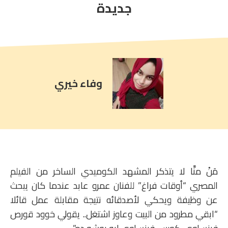
comment
جديدة
count
is:
وفاء خيري
مَنْ منَّا لا يتذكر المشهد الكوميدي الساخر من الفيلم
المصري “أوقات فراغ” للفنان عمرو عابد عندما كان يبحث
عن وظيفة ويحكي لأصدقائه نتيجة مقابلة عمل قائلا
“ابقي مطرود من البيت وعاوز اشتغل.. يقولي خوود قورص