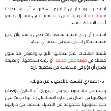
استطاع اللورد فاريس الشهير بالعنكبوت، أن يبني ببراعة
شبكة علاقات
وجواسيس ذات نسيج قوي، تمتد إلى جميع
أنحاء الممالك السبع.
استطاع أن يبني لنفسه سمعة ذات صدى واسع وأن يحجز
لنفسه مكان لا غنى عنه في خدمة أي ملك.
شبكة العلاقات تفتح لصاحبها الأبواب والفرص، قد تكون
متمثلة في
فرصة عمل جديدة
، أو ترقية تستحقها، أو نصيحة
يمكن أن تؤثر في مستقبلك من شخصية بارزة.
5- ادعم/ي نفسك بالأذكياء من حولك:
بالرغم من قلة خبرة دينيريس تارغيريان أم التنانين وإنعدام
موهبتها في القتال في بداية المسلسل، إلا أنها حرصت على
دعم صفوفها بمجموعة من الأذكياء لتستفيد من خبراتهم