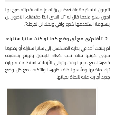
لتيريون لانستر مقولة تعكس رؤيته وإيمانه بقدراته صرح بها
لجون سنو عندما قال له “لا تنسى ابدًا حقيقتك، الآخرون لن
ينسوها! استخدمها كدرع واقي وبذلك لن تجرحك”.
2- تأقلم/ي مع أي وضع كما لو كنت سانزا ستارك:
لم يلتفت أحد في بداية المسلسل إلى سانزا ستارك أو يذكرها
سوى كونها فتاة تحب كعك الليمون وتهتم بتصفيف
شعرها، مع مرور الوقت وتوالي الأزمات، استطاعت بمهارة
ترك ماضيها ومآسيها خلف ظهرها والتكيف مع كل وضع
جديد أُجبرت عليه للنجاة بحياتها.