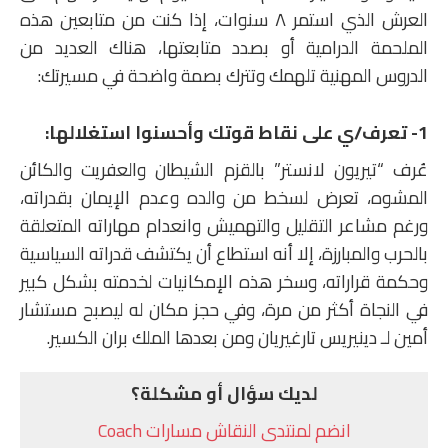
العرش الذي استمر ٨ سنوات،
إذا كنت من متابعين هذه
الملحمة الدرامية أو بصدد متابعتها، هناك العديد من
الدروس المهنية تلهمك وتترك بصمة واضحة في مسيرتك:
1- تعرف/ي على نقاط قوتك وأحسنوا استغلالها:
عُرف “تيريون لانستر” بالقزم الشيطان والعفريت والكائن
المشوه، تعرض لسخط من والده وعدم الإيمان بقدراته،
ورغم مشاعر التقليل والتهميش وانعدام مهاراته المتعلقة
بالحرب والمبارزة، إلا أنه استطاع أن يكتشف قدراته السياسية
وحكمة قراراته، وسخر هذه الإمكانيات لخدمته بشكل كبير
في النجاة أكثر من مرة، وفي حجز مكان له ليصبح مستشار
أمين لـ دينيريس تارغيريان ومن بعدها الملك بران الكسير.
لديك سؤال أو مشكلة؟
انضم لمنتدى النقاش مسارات Coach