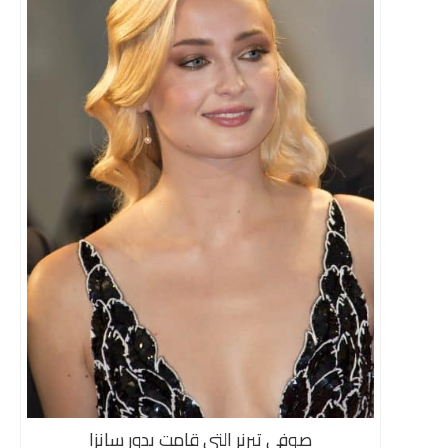
صوفي تيرنر التي قامت بدور سانزا