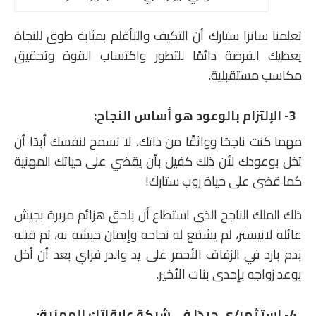
تعلمنا سانزا ستارك أن التكيف والتأقلم بمثابة طوق للنجاة
يعطيك الفرصة دائمًا للتطور واكتساب القوة وتحقيق
مكاسب مستقبلية.
3- الإلتزام بالوعود هو أساس النجاح:
مهما كنت ناجحًا وواثقًا من ذاتك، لا تسمح لنفسك أبدًا أن
تخل بوعودك لأن ذلك كفيل بأن يقضي على حياتك المهنية
كما قضى على حياة روب ستارك!
ذلك الملك الناجح الذي استطاع أن يلحق هزائم مريرة بجيش
عائلة لانيستر، لم يشفع له نجاحه وإيمان جيشه به، تم قتله
بدم بارد في الزفاف الأحمر على يد والدر فراي بعد أن أخل
بوعد زواجه بإحدى بنات الأخير.
4- استثمر/ي جيدًا في شبكة علاقاتك المهنية: