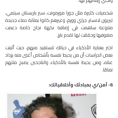
وتجني إيمانهم بها.
شخصيات كثيرة مثل جورا مورمونت، سير باريستان سيلمي،
تيريون لانستر، جراي وورم، وغيرهم كانوا بمثابة دماء جديدة
متنوعة ساهمت في إضافة نكهة نجاح خاصة دعمت
صفوفها وحققت لها تقدم بارز.
اختر بعناية الأذكياء في حياتك لتستفيد منهم، حيث أثبتت
بعض الدراسات أن من يحيط نفسه بأشخاص أغنى منه يزداد
غناه، ومن يحيط نفسه بالأذكياء والناجحين يصبح مثلهم
تمامًا.
6- آمن/ي بمبادئك وأخلاقياتك: