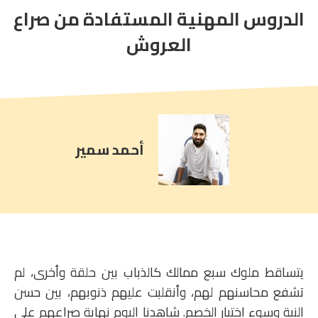
الدروس المهنية المستفادة من صراع
article
comment
العروش
count
is:
أحمد سمير
يتساقط ملوك سبع ممالك كالذباب بين حلقة وأخرى، لم
تشفع محاسنهم لهم، وأنقلبت عليهم ذنوبهم، بين حسن
النية وسوء اختيار الخصم. شاهدنا اليوم نهاية صراعهم على