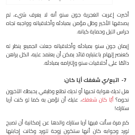
أخبرت إغريت الغجرية جون سنو أنه لا يعرف شيء، لم
يصدقها الأخير وظل مؤمن بمبادئه وأخلاقياته وواجبه تجاه
حراس الليل وحماية كيانه.
إيمان جون سنو بمبادئه وأخلاقياته جعلت الجميع ينظر له
كعنصر إلهام باعتباره قائد يمكن أن يعتمد عليه، الكل يراهن
دائمًا على أخلاقيات سنو وإلتزامه بمبادئه.
7- اتبع/ي شغفك أيًا كان:
هل لديك هواية تحبها أو لديك تطلع وظيفي يحبطك الآخرون
نحوه؟
أيًا كان شغفك
، عليك أن تؤمن به كما لو كنت آريا
ستارك!
كم مرة سألت فيها آريا ستارك والدها عن إمكانية أن تصبح
لورد وجوابه كان أنها ستكون زوجة للورد وكانت إجابتها