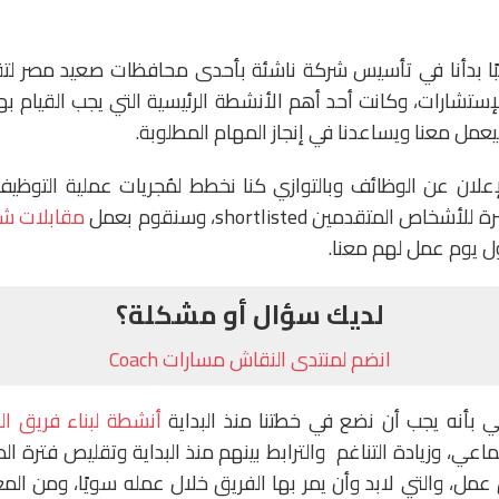
ريبًا بدأنا في تأسيس شركة ناشئة بأحدى محافظات صعيد مصر ل
إستشارات، وكانت أحد أهم الأنشطة الرئيسية التي يجب القيام 
مل معنا ويساعدنا في إنجاز المهام المطلوبة.
لإعلان عن الوظائف وبالتوازي كنا نخطط لمُجريات عملية التوظي
ص المتقدمين shortlisted، وسنقوم بعمل
مقابلات ش
أول يوم عمل لهم معنا.
لديك سؤال أو مشكلة؟
انضم لمنتدى النقاش مسارات Coach
بأنه يجب أن نضع في خطتنا منذ البداية
أنشطة لبناء فريق ا
اعي، وزيادة التناغم والترابط بينهم منذ البداية وتقليص فترة الصر
عمل، والتي لابد وأن يمر بها الفريق خلال عمله سويًا، ومن الم