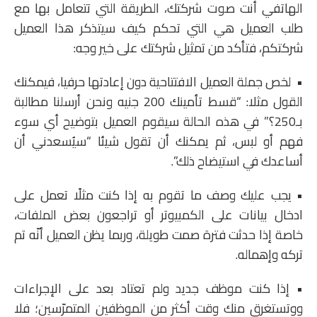
الهاتفي أنت صوت شركتك، الطريقة التي تتعامل بها مع
طلب العميل هي التي تحكم كيف سيتذكر هذا العميل
شركتكم، فتأكد من تمثيل شركتك على خير وجه:
• لخص جملة العميل الافتتاحية دون إعادتها حرفيا، فيمكنك
القول مثلا: “قسط تأمينك 200 جنيه ونحن أرسلنا مطالبة
بـ250؟” في هذه الحالة سيقوم العميل بتوضيح أي سوء
فهم أو لبس، ثم يمكنك أن تقول شيئا “سيُسعدني أن
أساعدك في استيضاح ذلك”.
• يجب عليك وصف ما تقوم به إذا كنت مثلًا تعمل على
ادخال بيانات على الكمبيوتر أو تراجعون بعض الملفات،
خاصة إذا حدثت فترة صمت طويلة، وربما يظن العميل أنّه تم
تركه وإهماله.
• إذا كنت موظف جديد ولم تعتاد بعد على الإجراءات
ووتستغرق منك وقت أكثر من الموظفين المتمرّسين؛ فلا