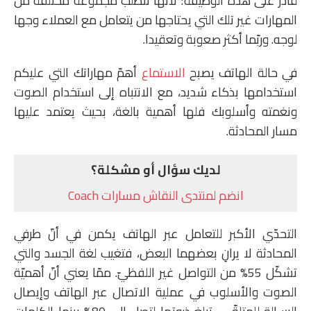
قادر على هذه الوظيفة؛ لأنّها تتطلب مجموعة مختلفة من
المهارات غير تلك التي يحتاجها من يتعامل مع العملاء وجها
لوجه. وربّما أكثر صعوبة وتعقيدا.
في حالة الهاتف يصبح
الاستماع
أهمّ مهاراتك التي عليكم
استخدامها بذكاء شديد، مع الانتباه إلى استخدام الصوت
ونغمته وأسلوبك فلها أهمية بالغة، بحيث يعتمد عليها
مسار المحادثة.
لديك سؤال أو مشكلة؟
انضم لمنتدى النقاش مسارات Coach
التحدّي الأكبر للتعامل عبر الهاتف يكمن في أنّ طرفي
المحادثة لا يرانِ بعضهما البعض، فتغيب لغة الجسد والتي
تشكّل 55% من التواصل غير اللفظيّ. ممّا يعني أنّ أهميّة
الصوت والأسلوب في عملية الاتصال عبر الهاتف وإيصال