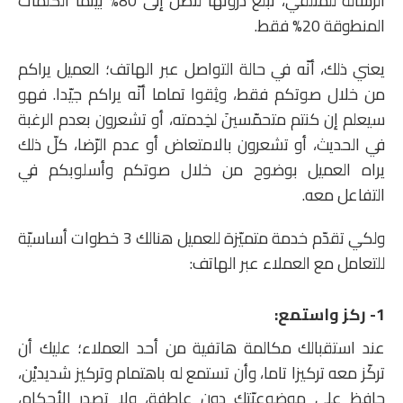
الرسالة للمتلقّي، تبلغ ذروتها لتصل إلى 80% بينما الكلمات
المنطوقة 20% فقط.
يعني ذلك، أنّه في حالة التواصل عبر الهاتف؛ العميل يراكم
من خلال صوتكم فقط، وثِقوا تماما أنّه يراكم جيّدا. فهو
سيعلم إن كنتم متحمّسينَ لخِدمته، أو تشعرون بعدم الرغبة
في الحديث، أو تشعرون بالامتعاض أو عدم الرّضا، كلّ ذلك
يراه العميل بوضوح من خلال صوتكم وأسلوبكم في
التفاعل معه.
ولكي تقدّم خدمة متميّزة للعميل هنالك 3 خطوات أساسيّة
للتعامل مع العملاء عبر الهاتف:
1- ركز واستمع:
عند استقبالك مكالمة هاتفية من أحد العملاء؛ عليك أن
تركّز معه تركيزا تاما، وأن تستمع له باهتمام وتركيز شديديْن،
حافظ على موضوعيّتك دون عاطفة، ولا تصدر الأحكام،