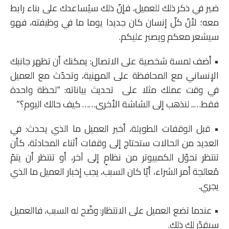
ضير في ذكر ذلك للعميل، فإنّ ذلك سيُساعدك على بناء رابط
معه؛ لأنّ كلّ إنسان كان جديدا يوما ما في وظيفته، فهو
سيشعر معكم ويصبر عليكم.
• أضف لمسة شخصية على الاتصال: يمكنك أن تظهر جانبك
الإنساني مع المحافظة على المهنية، وتحدّث مع العميل
في وقت عملك مثلا على تحديث بياناته: “لحظة واحدة
فقط….. لنذهب إلى الشاشة الأخرى…… كيف حالك اليوم؟”
• قبل الوقفات الطويلة، أخبر العميل ما الذي يحدث: في
العديد من الحالات ستحتاج إلى وقفات أثناء المحادثة، كأن
تنتظر تحوّل الكمبيوتر من نظامٍ إلى آخر، أو تنتظر أن يتمّ
مُعالجة أمر الشراء، أيّا كان السبب، يجب إخبار العميل ما الذي
يجري.
• عندما تضع العميل على الانتظار: وضّح له السبب، فاالعميل
سيقدّر لك ذلك.