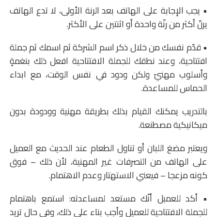
• يجب الإجابة على الهاتف بعد الرنة الأولى، لا تدع الهاتف
يرنّ أكثر من رنّة واحدة أو اثنتين على الأكثر.
• قدّم نفسك من خلال ذكر اسم الشركة ثم اسمك ثم جملة
افتتاحية، وعند نطقك للجملة الافتتاحية افعل ذلك بنغمةٍ
وأسلوب مهنيّ ولكن ودود في نفس الوقت، مع ابداء
الحماس للمساعدة.
بالتدريب يمكنك القيام بذلك بطريقة مهنية وودودة بدون
ميكانيكية مصطنعة.
ويعتبر مضغ اللبان أو تناول الطعام عند الحديث مع العميل
على الهاتف من التصرفات غير المهنية، لأن ذلك – فوق
كونه مزعجا – فيعني الاستهتار وعدم الاهتمام.
• أكد للعمبل أنّك مستعد لمساعدته: استمع باهتمام
للجملة الافتتاحية للعميل وأجب بناء على ذلك، وفي حال تريد