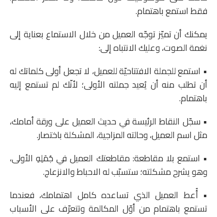
فقط استمع باهتمام.
يمكنك أن تميّز توجّه العميل من خلال الاستماع بعناية إلى
نغمة الصوت، وعليك الانتباه إلى:
• استمع للجملة الافتتاحيّة للعميل، لا تجعل أولى كلماتك له
أن تطلب منه أن يُعيد جملته الأولى؛ لأنّك لم تستمع إليه
باهتمام.
• سجّل النقاط الرئيسة في حديث العميل على ورقة أمامك،
مثل اسم العميل، وحالته المزاجية، المشكلة باختصار.
• استمع بلا مقاطعة: مقاطعتك العميل في جُمَلِهِ الأولى،
وهو يشرح مشكلته؛ ستسبّب له الاحباط والانزعاج.
• أُعط العميل الذي تساعده كامل اهتمامك، فعندما
تستمع باهتمام من أوّل المكالمة وتتعرّف على الأسباب