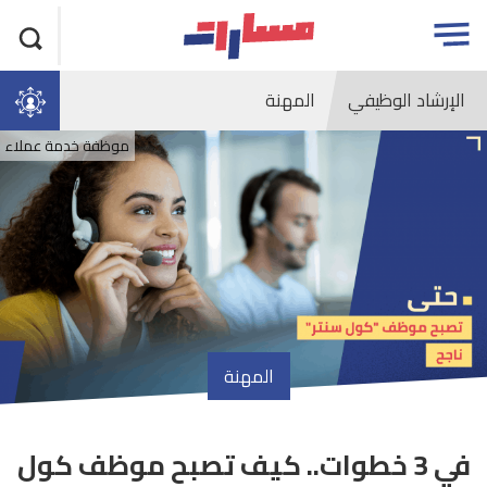
جاوز
مسارات
Open
لاعلان
menu
الإرشاد الوظيفي
المهنة
موظفة خدمة عملاء
المهنة
في 3 خطوات.. كيف تصبح موظف كول
article