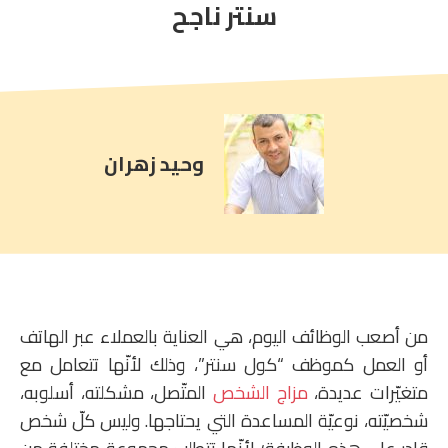
comment
سنتر ناجح
count
is:
وحيد زهران
من أصعب الوظائف اليوم، هي العناية بالعملاء عبر الهاتف
أو العمل كموظف “كول سنتر”، وذلك لأنّها تتعامل مع
متغيّرات عديدة،
مزاج الشخص
المتّصل، مشكلته، أسلوبه،
شخصيّته، نوعيّة المساعدة التي يحتاجها. وليس كلّ شخص