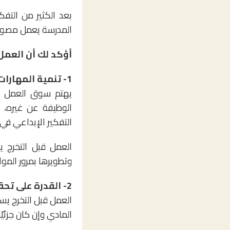
بعد الكثير من الت
المدرسة يعمل مصور 
أؤكد لك أن العمل ق
1- تنمية المهارات الشخصية:
يهتم سوق العمل ال
الوظيفة عن غيره،
التفكير الإبداعي ف
العمل قبل التخرج 
وتطويرها بمرور المو
2- القدرة على تحقيق الاستقلال المادي:
العمل قبل التخرج ي
المادي وإن كان جزئيً