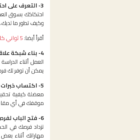
3- التعرف على احتياجات السوق:
احتكاكك بسوق العمل
وكيف تطور ما لديك، 
أقرأ أيضا:
5 ثواني كافية لرفض سيرتك الذاتية .. تجنب هذه الأخطاء
4- بناء شبكة علاقات قوية:
العمل أثناء الدراسة
يمكن أن توفر لك فر
5- اكتساب خبرات سابقة:
معضلة كيفية تحقيق 
موقفك في أي مقابل
6- فتح الباب لفرص قادمة:
تزداد فرصك في الح
مهاراتك أثناء بعض 