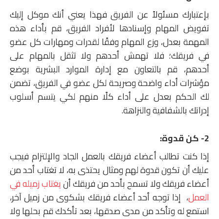
بإعتبارك مسئولاً عن الفريق فهذا يعني أنك موكل إليك
تفويض المهام وإسنادها لأفراد الفريق، قم بأداء هذه
المهمة بعدل، وزع المهام وفقًا لقدرات ومهارات كل عضو
في فريقك؛ فلا تهمش أحدهم ولا تثقل بالمهام على
أحدهم، قم بالتعاون مع إدارة الموارد البشرية بوضع
مؤشرات أداء واضحة وصريحة لكل عضو في الفريق، تضمن
لك الحكم بعدل على أداء كلًا منهم لكي يتسم أسلوب
إدراتك بالشفافية والنزاهة.
2- كن قدوة:
إذا كنت تطالب أعضاء فريقك بالعمل الجاد والإلتزام فيجب
عليك أن تكون قدوة لهم ومثال يحتذى به، لا تغتاب أحد من
أعضاء فريقك ولا تسمح بأحد من فريقك أن
يغتاب زميله في
العمل
، إذا توجه أحد أعضاء فريقك بشكوى من زميل آخر،
استمع له وتأكد من مدى صدقها، بعد تأكدك قم بحلها ولا