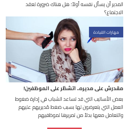
المدير أن يسأل نفسه أولاً؛ هل هناك ضرورة لعقد
الاجتماع؟
مهارات القيادة
مقدرش على مديره.. اتشطّر على الموظفين!
بعض الأساليب التي قد تساعد الشباب في إدارة ضغوط
العمل التي يتعرضون لها بسبب ضغط مُديريهم عليهم
والتعامل معها بدلاً من تمريرها لموظفيهم