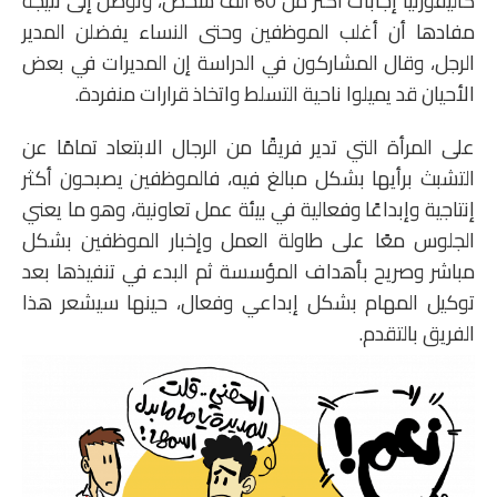
كاليفورنيا إجابات أكثر من 60 ألف شخص، وتوصل إلى نتيجة
مفادها أن أغلب الموظفين وحتى النساء يفضلن المدير
الرجل، وقال المشاركون في الدراسة إن المديرات في بعض
الأحيان قد يميلوا ناحية التسلط واتخاذ قرارات منفردة.
على المرأة التي تدير فريقًا من الرجال الابتعاد تمامًا عن
التشبث برأيها بشكل مبالغ فيه، فالموظفين يصبحون أكثر
إنتاجية وإبداعًا وفعالية في بيئة عمل تعاونية، وهو ما يعني
الجلوس معًا على طاولة العمل وإخبار الموظفين بشكل
مباشر وصريح بأهداف المؤسسة ثم البدء في تنفيذها بعد
توكيل المهام بشكل إبداعي وفعال، حينها سيشعر هذا
الفريق بالتقدم.