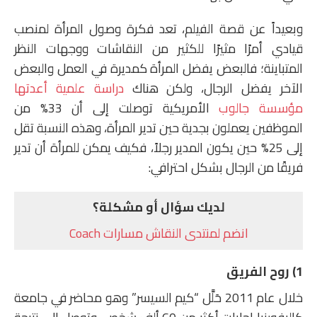
وبعيداً عن قصة الفيلم، تعد فكرة وصول المرأة لمنصب
قيادي أمرًا مثيرًا للكثير من النقاشات ووجهات النظر
المتباينة؛ فالبعض يفضل المرأة كمديرة في العمل والبعض
الآخر يفضل الرجال، ولكن هناك
دراسة علمية أعدتها
مؤسسة جالوب
الأمريكية توصلت إلى أن 33% من
الموظفين يعملون بجدية حين تدير المرأة، وهذه النسبة تقل
إلى 25% حين يكون المدير رجلاً، فكيف يمكن للمرأة أن تدير
فريقًا من الرجال بشكل احترافي:
لديك سؤال أو مشكلة؟
انضم لمنتدى النقاش مسارات Coach
1) روح الفريق
خلال عام 2011 حَلَّل “كيم السيسر” وهو محاضر في جامعة