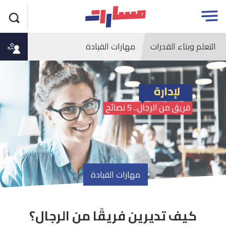
جاوز
مسارات
Open
لاعلان
menu
التعلم وبناء القدرات
مهارات القيادة
مهارات القيادة
كيف تديرين فريقًا من الرجال؟
article