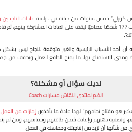
س كورلي” خمس سنوات من حياته في دراسة
عادات الناجحين وا
بمتابعة وتحليل عادات 177 شخصًا عصاميًا ليقف على العادات المشتركة بينهم، 
تك”.
 أن أحد الأسباب الرئيسية والغير متوقعة للنجاح ليس بشكل م
ة ومدى الاستمتاع بها، ما يمنح الدافع للعمل ويخفف من حِدة 
لديك سؤال أو مشكلة؟
انضم لمنتدى النقاش مسارات Coach
كير هو مفتاح نجاحهم” لهذا عادةً ما يأخذون
إجازات من العمل
ح
، وتصفية ذهنهم وإعادة شحن طاقتهم وحماسهم، ومن ثم ينصح
تي من شأنها أن تزيد من إنتاجيتك وحماسك في العمل.