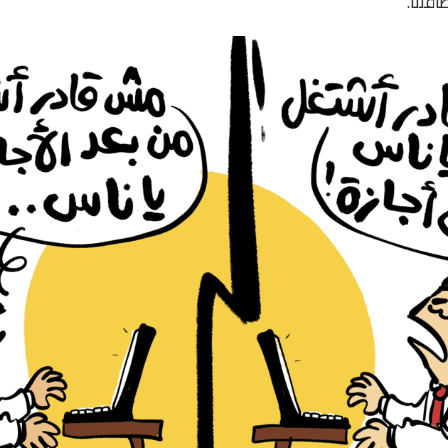
قتنا.