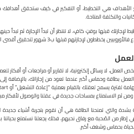
ضع الأهداف هي التخطيط، أو التفكير في كيف ستحقق أهدافك م
انيات والتكلفة المتاحة.
طيط لإجازتك قبلها بوقتٍ كافٍ، لا تنتظر أن تبدأ الإجازة ثم تبدأ ح
ن يخططون لإجازتهم قبلها ب3 شهور لتحقيق أقصى استفادة ومتعة.
ص العمل، لا رسائل إلكترونية، لا تقارير أو مراجعات أو أفكار للع
عمل بطاقة وحماس أكبر عندما تعود من إجازاتك، بالإضافة إلى 
 ومن ثم الاستمتاع بمساحات جديدة في عقلنا والوصول لأفكار مب
 بشدة والتي تمنحنا الطاقة هي أن نقوم بتجربة أشياء جديدة ل
ي إطار من الصُحبة مع رفاق نحبهم، فذلك يجعلنا نستمتع بحياتنا 
 الحياة بحماس وشغف أكبر.