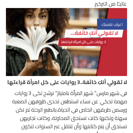
عاليـًا من التركيز.
اعرف نفسك
لا تقولي أنكِ خائفة..3 روايات على كل امرأة قراءتها
فى شهر مارس” شهر المرأة بامتياز” نرشح لكى 3 روايات
مهمة تحكي عن نساء استطعن تحدى ظروفهن الصعبة
ورسمن طريقهن الخاص في الحياة،بالطبع الرحلة لم تكن
سهلة ولكنها كانت تستحق المحاولة، وكانت تجاربهن
تستحق أن يتم كتابتها وأن تنتقل عبر السنوات لتكون