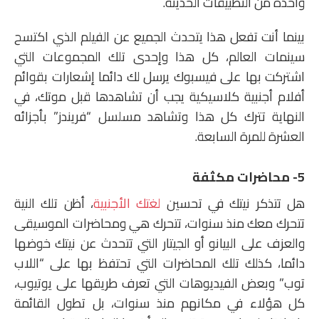
واحدة من التطبيقات الحديثة.
بينما أنت تفعل هذا يتحدث الجميع عن الفيلم الذي اكتسح
سينمات العالم، كل هذا وإحدى تلك المجموعات التي
اشتركت بها على فيسبوك يرسل لك دائما إشعارات بقوائم
أفلام أجنبية كلاسيكية يجب أن تشاهدها قبل موتك، في
النهاية تترك كل هذا وتشاهد مسلسل “فريندز” بأجزائه
العشرة للمرة السابعة.
5- محاضرات مكثفة
هل تتذكر نيتك في تحسين
لغتك الأجنبية
، أظن تلك النية
تتحرك معك منذ سنوات، تتحرك هي ومحاضرات الموسيقى
والعزف على البيانو أو الجيتار التي تتحدث عن نيتك خوضها
دائما، كذلك تلك المحاضرات التي تحتفظ بها على “اللاب
توب” وبعض الفيديوهات التي تعرف طريقها على يوتيوب،
كل هؤلاء في مكانهم منذ سنوات، بل تطول القائمة