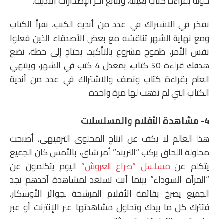
حوله بقراءة كتاب بعينه، ويتابع آخر الإصدارات الأدبية.
تفكر في الاشتراك في عدد من أندية الكتب، تقرأ الكتاب
ومع نهاية الشهر تناقشه مع بعض الأصدقاء الذين فعلوا
نفس الأمر، طموح مشروع بالتأكيد، يحتاج إلى خطة، تضع
هدفك قراءة 50 كتاب، بمعدل 4 كتب في الشهر، وينتهي
العام بقراءة كتاب ونصف والاشتراك في عدد من أندية
الكتاب التي لم تذهب لها مرة واحدة.
4- مشاهدة الأفلام والمسلسلات
هذا العالم لا يكف عن انتاج المحتوى الترفيهي، أصبحت
محاولة اللحاق بركب “التريند” أمر شاق، بالأمس كان الجميع
يتكلم عن
مسلسل “صراع العروش”
اليوم يتكلمون عن
“المرآة السوداء” بينما أنت تستعد لمشاهدة أحدهم تجد
الجميع يصرخ بقائمة الأفلام المرشحة لجوائز الأوسكار،
فتترك كل ما بيدك وتحاول مشاهدتها عبر الإنترنت أو عبر