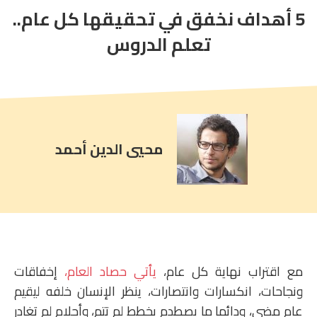
5 أهداف نخفق في تحقيقها كل عام..
article
comment
تعلم الدروس
count
is:
محيي الدين أحمد
مع اقتراب نهاية كل عام،
يأتي حصاد العام،
إخفاقات
ونجاحات، انكسارات وانتصارات، ينظر الإنسان خلفه ليقيم
عام مضى، ودائما ما يصطدم بخطط لم تتم، وأحلام لم تغادر