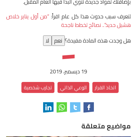
بإضافتك لمواد جديدة تنوي البدأ فيها العام المقبل.
لتعرف سبب حدوث هذا كل عام اقرأ:
“من أول يناير خلاص
هشيل حديد”.. نصائح لخطط ناجحة
هل وجدت هذه المادة مفيدة؟
نعم
لا
19 ديسمبر، 2019
اتخاذ القرار
الوعي الذاتي
تجارب شخصية
مواضيع متعلقة