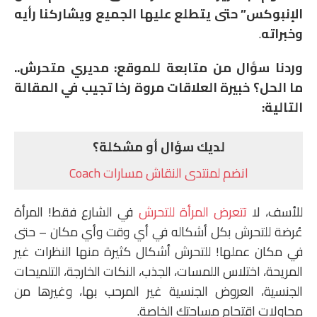
الإنبوكس” حتى يتطلع عليها الجميع ويشاركنا رأيه
وخبراته
.
وردنا سؤال من متابعة للموقع: مديري متحرش..
ما الحل؟ خبيرة العلاقات مروة رخا تجيب في المقالة
التالية:
لديك سؤال أو مشكلة؟
انضم لمنتدى النقاش مسارات Coach
للأسف، لا
تتعرض المرأة للتحرش
في الشارع فقط! المرأة
عُرضة للتحرش بكل أشكاله في أي وقت وأي مكان – حتى
في مكان عملها! للتحرش أشكال كثيرة منها النظرات غير
المريحة، اختلاس اللمسات، الجذب، النكات الخارجة، التلميحات
الجنسية، العروض الجنسية غير المرحب بها، وغيرها من
محاولات اقتحام مساحتك الخاصة.