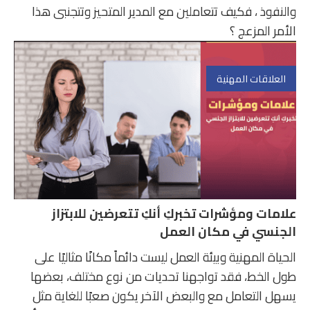
والنفوذ ، فكيف تتعاملين مع المدير المتحيز وتتجنبى هذا
الأمر المزعج ؟
العلاقات المهنية
علامات ومؤشرات تخبركِ أنكِ تتعرضين للابتزاز
الجنسي في مكان العمل
الحياة المهنية وبيئة العمل ليست دائماً مكانًا مثاليًا على
طول الخط، فقد تواجهنا تحديات من نوع مختلف، بعضها
يسهل التعامل مع والبعض الآخر يكون صعبًا للغاية مثل