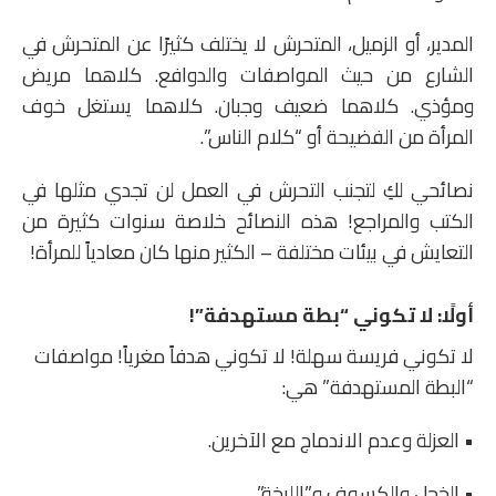
المدير، أو الزميل، المتحرش لا يختلف كثيرًا عن المتحرش في
الشارع من حيث المواصفات والدوافع. كلاهما مريض
ومؤذي. كلاهما ضعيف وجبان. كلاهما يستغل خوف
المرأة من الفضيحة أو “كلام الناس”.
نصائحي لكِ لتجنب التحرش في العمل لن تجدي مثلها في
الكتب والمراجع! هذه النصائح خلاصة سنوات كثيرة من
التعايش في بيئات مختلفة – الكثير منها كان معادياً للمرأة!
أولًا: لا تكوني “بطة مستهدفة”!
لا تكوني فريسة سهلة! لا تكوني هدفاً مغرياً! مواصفات
“البطة المستهدفة” هي:
• العزلة وعدم الاندماج مع الآخرين.
• الخجل والكسوف و”اللبخة”.