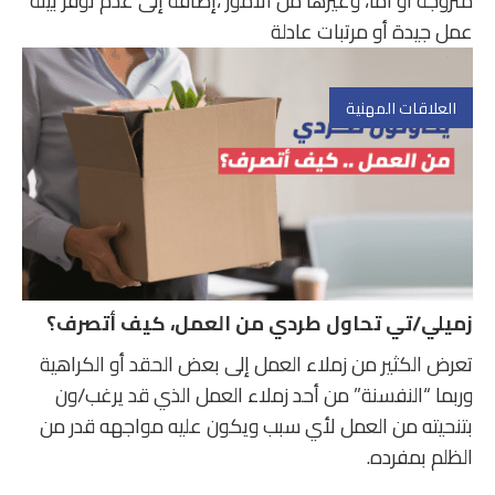
متزوجة أو أمًا، وغيرها من الأمور ،إضافة إلى عدم توفر بيئة
عمل جيدة أو مرتبات عادلة
العلاقات المهنية
زميلي/تي تحاول طردي من العمل، كيف أتصرف؟
تعرض الكثير من زملاء العمل إلى بعض الحقد أو الكراهية
وربما “النفسنة” من أحد زملاء العمل الذي قد يرغب/ون
بتنحيته من العمل لأي سبب ويكون عليه مواجهه قدر من
الظلم بمفرده.