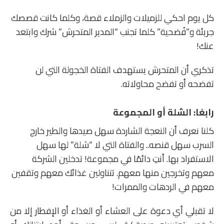
كل يوم احكي للزميلات والزملاء قصة، وكلما كانت قصصك
جريئة و”فُضحية” كلما تجنب “المدير المتحرش” شرك وابتعد
عنك!
تذكري أن المتحرش يستهدف الفتاة الخجولة التي لن
تفضحه أو تفضح محاولاته.
رابعًا: الشلة أو المجموعة
كلنا نعرف أن النعجة الشاردة سهل صيدها والطير خارج
السرب سهل قنصه.. والفتاة التي لا “شلة” لها سهل
الاستفراد بها. أنتِ دائمًا في مجموعة! تدخلين الشركة
معهم وتخرجين منها معهم. تتناولين غذائك معهم وتقفين
معهم في الردهات والممرات!
لا تقبلي أي دعوة على العشاء أو الغذاء أو الإفطار إلا من