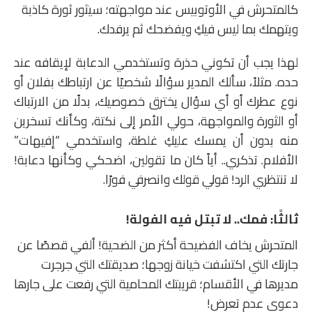
كالمتحرش في الأوتوبيس عند مواجهته؛ سيثور ثورة كاذبة
ويتهمك بما ليس فيكِ ويفضحك ثم يرفدك.
لهذا يجب أن تكوني حذرة وتستخدمي الدعابة لإيقافه عند
حده. مثلاً، سألك المدير سؤالًا شخصيًا عن ارتباطك بفلان أو
نوع عطرك أو أي سؤال يخترق خصوصيك، بدلًا من الارتباك
أو الثورة والمواجهة، حولي الأمر إلى نكتة، وكأنك تسخرين
منه بدون أن يمسك عليكِ غلطة، واستخدمي “إفيهات”
الأفلام. تذكري.. أياً كان ما تقولين، اضحكي وكأنها دعابة!
لا تنتظري الرد! قولي قولك وانصرفي فورًا.
ثالثًا: فمك.. لا تبتل فيه الفولة!
المتحرش يخاف الفضيحة أكثر من الضحية! ألفي قصصًا عن
جارتك التي اكتشفت خيانة زوجها؛ صديقتك التي جرجرت
مديرها في الأقسام؛ قريبتك المحامية التي رفعت على جارها
دعوى عدم تعرض!