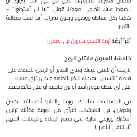
شخص تعتبرينه صديق/ة. ليس من حق أحد ابتزازك أو
الضغط عليك لتخرجي معه/ا. قولي: “لا! لن أستطع!” –
هكذا بكل بساطة ووضوح وبدون مبررات. أنتِ لست مطالبةً
بالتبرير.
أقرأ أيضًا:
أزمة التستوستيرون في العمل!
خامسًا: العيون مفتاح الروح
لا يجب أن تلتقي عينيك بعيني المدير، أو الزميل، للقضاء على
فرصة “التسبيل”. يمكنك النظر باتجاهه ولكن ركزي عينيك
على أي نقطة فوق رأسه أو بين حاجبيه أو على حائط خلفه.
في الاجتماعات، سلاحك الورقة والقلم! أنت دائمًا تكتبين
وتدونين. في النقاشات، اقرأي من الورقة وكأنك ترتبين
أفكارك ووزعي نظرك على جميع الزملاء والزميلات. المهم
ألا تلتقي الأعين!