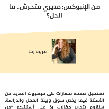
من الإنبوكس: مديري متحرش.. ما
article
comment
الحل؟
count
is:
مروة رخا
تستقبل صفحة مسارات على فيسبوك العديد من
الأسئلة فيما يخص سوق وبيئة العمل والدراسة.
سنقوم بتحرير مقالات ردًا على أسئلتكم “من