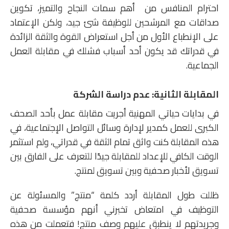
احترام المنافس من أهم سمات النجاح والتميز، تكوين
صداقات مع المرشحين للوظيفة شئ جيد، ولكن الإعتماد
على الإنطباع الأول من أجل استعراض القوة والثقة الزائدة
في قدراتك قد يكون أحد أسباب فشلك في مقابلة العمل
الجماعية.
المقابلة الثانية
:
عدم دراسة الشركة
في بدايات حياتي المهنية أجريت مقابلة عمل بأحد الصحف
الكبرى للعمل كمدير لإدارة وسائل التواصل الإجتماعية، في
هذه المقابلة كنت واثق تمام الثقة في قدراتي، ولم استثمر
الوقت الكافي للإعداد للمقابلة جيدًا للتعرف على الفارق بين
تسويق لأخبار صحفية وبين تسويق لمنتج.
ظللت طول المقابلة أردد كلمة “منتج” والمسئولة عن
التوظيف في امتعاض تخبرني أنهم مؤسسة صحفية
وجريدتهم لا ينطبق عليهم وصف منتج! فتعملت من هذه