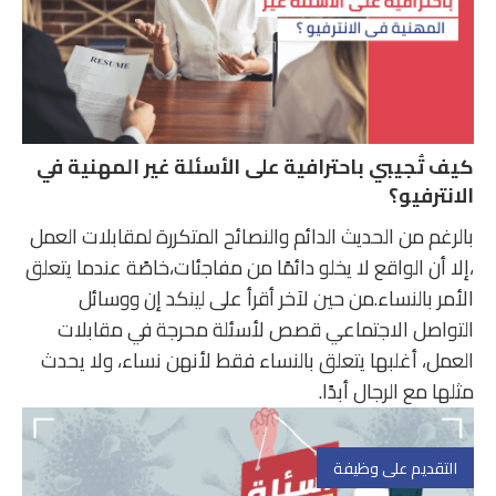
كيف تُجيبي باحترافية على الأسئلة غير المهنية في
الانترفيو؟
بالرغم من الحديث الدائم والنصائح المتكررة لمقابلات العمل
،إلا أن الواقع لا يخلو دائمًا من مفاجئات،خاصًة عندما يتعلق
الأمر بالنساء.من حين لآخر أقرأ على لينكد إن ووسائل
التواصل الاجتماعي قصص لأسئلة محرجة في مقابلات
العمل، أغلبها يتعلق بالنساء فقط لأنهن نساء، ولا يحدث
مثلها مع الرجال أبدًا.
التقديم على وظيفة