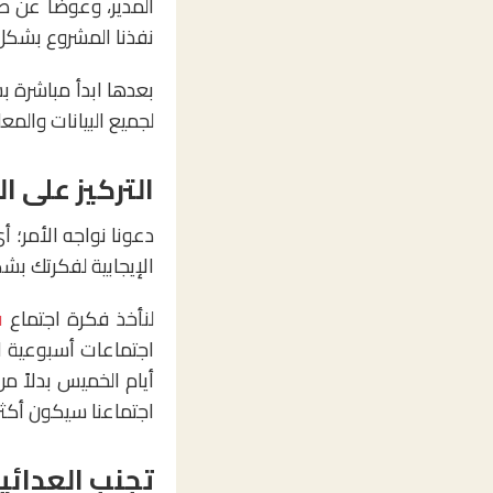
المدير، وعوضًا عن 
نفذنا المشروع بشكل 
بعدها ابدأ مباشرة بش
لجميع البيانات والمع
التركيز على ال
دعونا نواجه الأمر؛ أ
الإيجابية لفكرتك ب
لنأخذ فكرة اجتماع
ف
اجتماعات أسبوعية لل
أيام الخميس بدلاً م
اجتماعنا سيكون أكثر 
تجنب العدائي