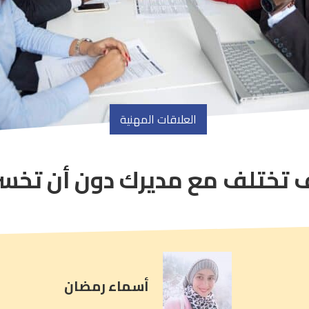
العلاقات المهنية
 تختلف مع مديرك دون أن تخسر
article
comment
count
is:
أسماء رمضان