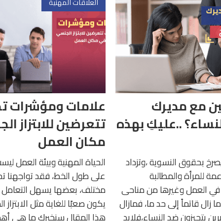
العلاقات المهنية
ن مع مديرك
علامات ومؤشرات تخبر
نساء؟ ..عليكِ بهذه
تتعرضين للابتزاز ال
مكان العمل
يصرخ بحقوق النسوية ،وتزداد
الحياة المهنية وبيئة العمل ليست د
مة للمرأة والمطالبة
على طول الخط، فقد تواجهنا تح
في العمل وغيرها من مناحى
مختلف، بعضها يسهل التعامل م
ما زال قاتماً إلى حد ما، فمازال
يكون صعبًا للغاية مثل الابتزاز 
رين يتحيزون ضد النساء،فلابد
هذا المقال سنخبركِ ما هى أهم