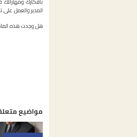
بأفكارك ومهاراتك ف
المدير والعمل على تن
هل وجدت هذه الماد
مواضيع متعلق