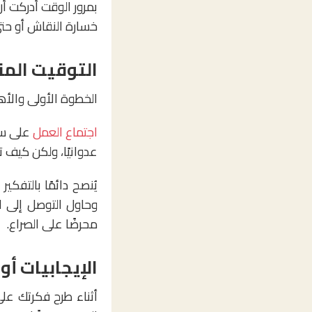
بمرور الوقت أدركت أن
خسارة النقاش أو حت
التوقيت الم
الخطوة الأولى والأ
اجتماع العمل
على سبي
عدوانيًا، ولكن كيف ت
يُنصح دائمًا بالتفك
وحاول التوصل إلى 
محرضًا على الصراع.
الإيجابيات أولا
أثناء طرح فكرتك على