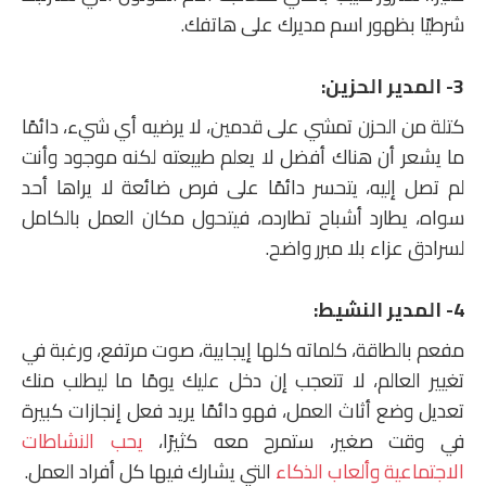
شرطيًا بظهور اسم مديرك على هاتفك.
3- المدير الحزين:
كتلة من الحزن تمشي على قدمين، لا يرضيه أي شيء، دائمًا
ما يشعر أن هناك أفضل لا يعلم طبيعته لكنه موجود وأنت
لم تصل إليه، يتحسر دائمًا على فرص ضائعة لا يراها أحد
سواه، يطارد أشباح تطارده، فيتحول مكان العمل بالكامل
لسرادق عزاء بلا مبرر واضح.
4- المدير النشيط:
مفعم بالطاقة، كلماته كلها إيجابية، صوت مرتفع، ورغبة في
تغيير العالم، لا تتعجب إن دخل عليك يومًا ما ليطلب منك
تعديل وضع أثاث العمل، فهو دائمًا يريد فعل إنجازات كبيرة
في وقت صغير، ستمرح معه كثيرًا،
يحب النشاطات
الاجتماعية وألعاب الذكاء
التي يشارك فيها كل أفراد العمل.