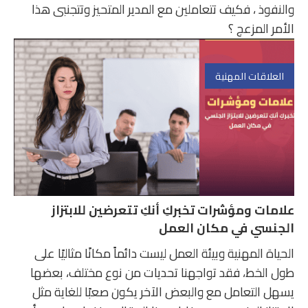
والنفوذ ، فكيف تتعاملين مع المدير المتحيز وتتجنبى هذا
الأمر المزعج ؟
العلاقات المهنية
علامات ومؤشرات تخبركِ أنكِ تتعرضين للابتزاز
الجنسي في مكان العمل
الحياة المهنية وبيئة العمل ليست دائماً مكانًا مثاليًا على
طول الخط، فقد تواجهنا تحديات من نوع مختلف، بعضها
يسهل التعامل مع والبعض الآخر يكون صعبًا للغاية مثل