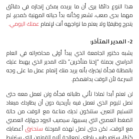
هذا النوع دائمًا يرى أن ما يريده يمكن إنجازه في دقائق
مهما بدى صعب، تشعر وكأنه بدأ حياته المهنية كمدير، لم
يتدرج وظيفيًا ولا يعلم ما تواجهه أنت لإتمام
عملك اليومي.
2- المدير المتأخر:
يشبه دكتور الجامعة الذي يبدأ أولى محاضراته في العام
الدراسي بجملة “إحنا متأخرين” ذلك المدير الذي يهبط عليك
بالمظلة فجأة ليخبرك بأنه يريد منك إتمام عمل ما على وجه
السرعة لأن الوقت يداهمكم.
لن تعلم أبدا لماذا تأتي طلباته فجأة ولن تعمل معه حتى
تصل لليوم الذي تعمل فيه بأريحية دون أن يطاردك ميعاد
التسليم اللعين، ستتكون لديك مناعة مع الوقت من حالة
الضغط العصبي التي يسببها، سيصيب البرود جهازك العصبي
مع الوقت، لكن حتى تصل لهذه المرحلة
ستحترق
أعصابك
كثيرًا، ستزور طبيب باطني لمعالجة آلام القولون التي سترتبط